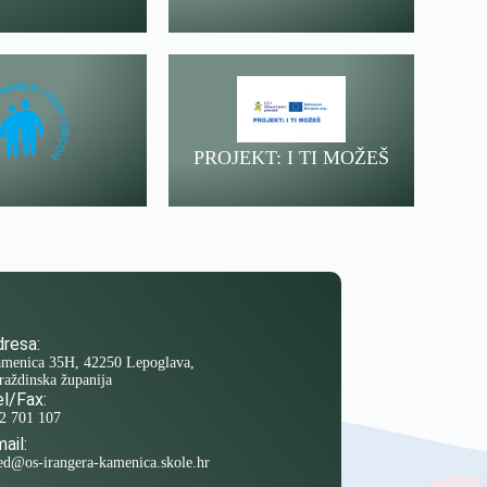
PROJEKT: I TI MOŽEŠ
resa:
menica 35H, 42250 Lepoglava,
raždinska županija
l/Fax:
2 701 107
ail:
ed@os-irangera-kamenica.skole.hr