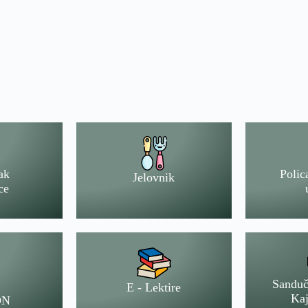
ak
Polic
Jelovnik
ce
Sanduč
E - Lektire
Kaj
ON