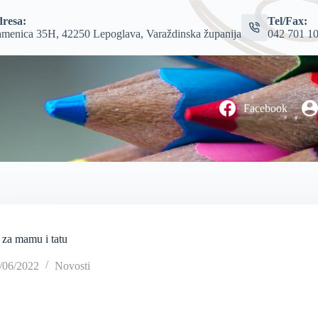
resa:
Tel/Fax:
menica 35H, 42250 Lepoglava, Varaždinska županija
042 701 1
Facebook
 za mamu i tatu
/06/2022
Novosti