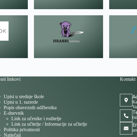
sni linkovi
Kontakt
Upisi u srednje škole
Ad
Upisi u 1. razrede
Ka
Va
Popis obaveznih udžbenika
Te
E-dnevnik
04
Link za učenike i roditelje
Link za učitelje / Informacije za učitelje
Em
Politika privatnosti
ur
Natječaji