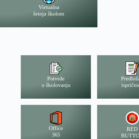
Virtualna
šetnja školom
Potvrde
Predlož
o školovanju
isprični
Office
RED
365
BUTT