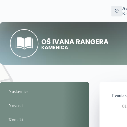
Ad
Ka
Naslovnica
Trenutak
Novosti
01
Kontakt