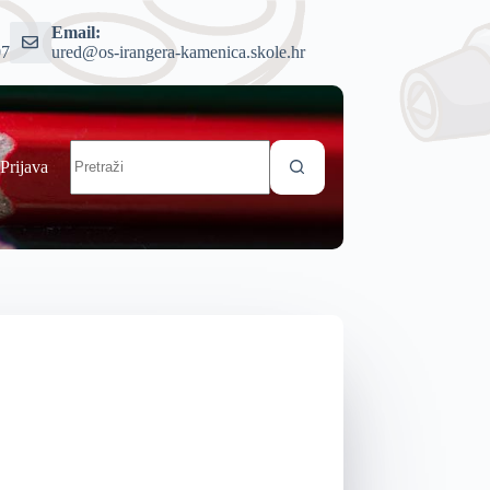
Email:
07
ured@os-irangera-kamenica.skole.hr
Prijava