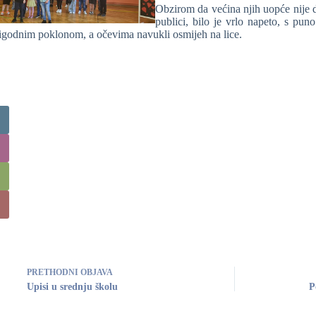
Obzirom da većina njih uopće nije d
publici, bilo je vrlo napeto, s pun
godnim poklonom, a očevima navukli osmijeh na lice.
PRETHODNI
OBJAVA
Upisi u srednju školu
P