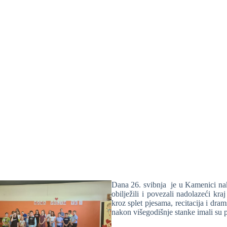
Dana 26. svibnja je u Kamenici na
obilježili i povezali nadolazeći kr
kroz splet pjesama, recitacija i dr
nakon višegodišnje stanke imali su p