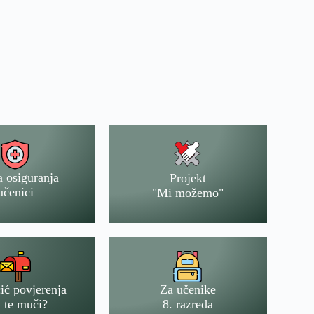
a osiguranja
Projekt
učenici
"Mi možemo"
ić povjerenja
Za učenike
 te muči?
8. razreda