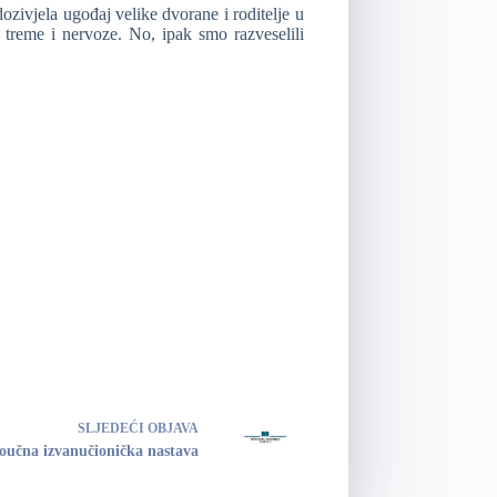
ozivjela ugođaj velike dvorane i roditelje u
o treme i nervoze. No, ipak smo razveselili
SLJEDEĆI
OBJAVA
oučna izvanučionička nastava