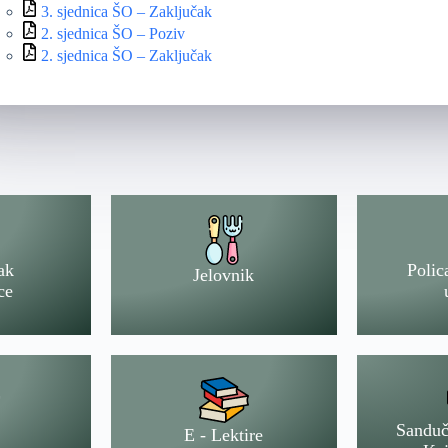
3. sjednica ŠO – Zaključak
2. sjednica ŠO – Poziv
2. sjednica ŠO – Zaključak
ak
Polic
Jelovnik
ce
Sanduč
E - Lektire