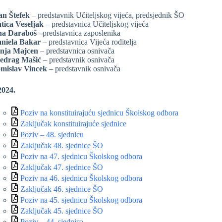
an Štefek
– predstavnik Učiteljskog vijeća, predsjednik ŠO
tica Veseljak
– predstavnica Učiteljskog vijeća
a Daraboš –
predstavnica zaposlenika
niela Bakar
– predstavnica Vijeća roditelja
nja Majcen
– predstavnica osnivača
edrag Mašić
– predstavnik osnivača
mislav Vincek
– predstavnik osnivača
2024.
Poziv na konstituirajuću sjednicu Školskog odbora
Zaključak konstituirajuće sjednice
Poziv – 48. sjednicu
Zaključak 48. sjednice ŠO
Poziv na 47. sjednicu Školskog odbora
Zaključak 47. sjednice ŠO
Poziv na 46. sjednicu Školskog odbora
Zaključak 46. sjednice ŠO
Poziv na 45. sjednicu Školskog odbora
Zaključak 45. sjednice ŠO
Poziv – 44. sjednica