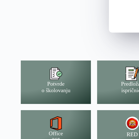
Potvrde
Predlož
o školovanju
isprični
Office
RED