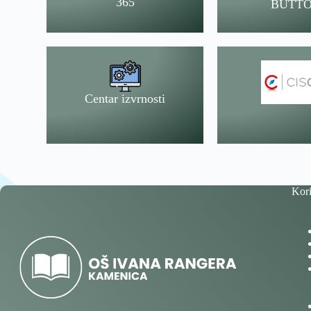
365
BUTT
Centar izvrnosti
Kori