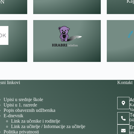
Kaj
ON
sni linkovi
Kontakt
Upisi u srednje škole
Ad
Upisi u 1. razrede
Ka
Va
Popis obaveznih udžbenika
Te
E-dnevnik
04
Link za učenike i roditelje
Link za učitelje / Informacije za učitelje
Em
Politika privatnosti
ur