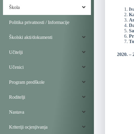
Škola
Iv
Ka
An
Politika privatnosti / Informacije
Da
Sa
Pr
Školski akti/dokumenti
To
Učitelji
2020. – 
Učenici
Program predškole
Roditelji
Nastava
Kriteriji ocjenjivanja