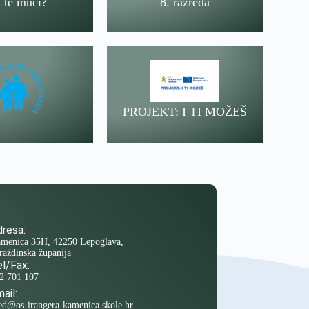
 te muči?
8. razreda
PROJEKT: I TI MOŽEŠ
resa:
menica 35H, 42250 Lepoglava,
raždinska županija
l/Fax:
2 701 107
ail:
ed@os-irangera-kamenica.skole.hr