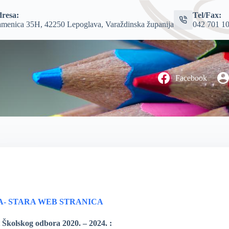
resa:
Tel/Fax:
menica 35H, 42250 Lepoglava, Varaždinska županija
042 701 1
Facebook
A- STARA WEB STRANICA
i Školskog odbora
2020. – 2024.
: