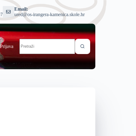
Email:
07
ured@os-irangera-kamenica.skole.hr
Prijava