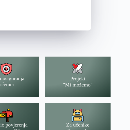
a osiguranja
Projekt
učenici
"Mi možemo"
ić povjerenja
Za učenike