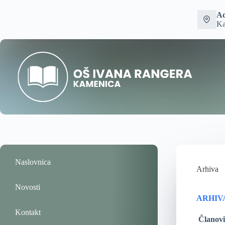
Ad
Ka
Naslovnica
Arhiva
Novosti
ARHIV
Kontakt
Čla
nov