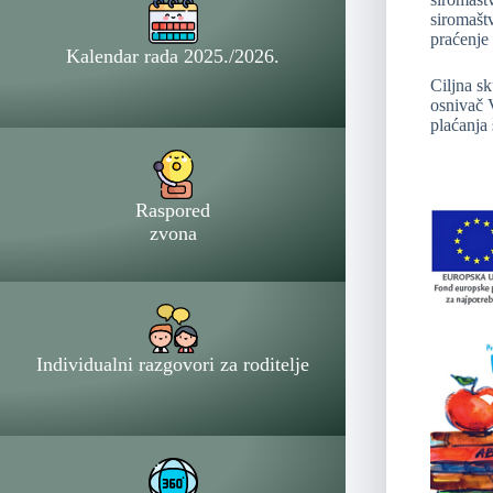
siromaštv
praćenje 
Kalendar rada 2025./2026.
Ciljna sk
osnivač V
plaćanja
Raspored
zvona
Individualni razgovori za roditelje