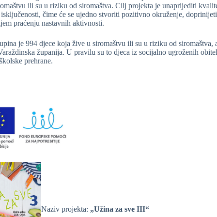
romaštvu ili su u riziku od siromaštva. Cilj projekta je unaprijediti kvalit
 isključenosti, čime će se ujedno stvoriti pozitivno okruženje, doprinije
ijem praćenju nastavnih aktivnosti.
upina je 994 djece koja žive u siromaštvu ili su u riziku od siromaštva,
araždinska županija. U pravilu su to djeca iz socijalno ugroženih obite
 školske prehrane.
Naziv projekta:
„Užina za sve III“