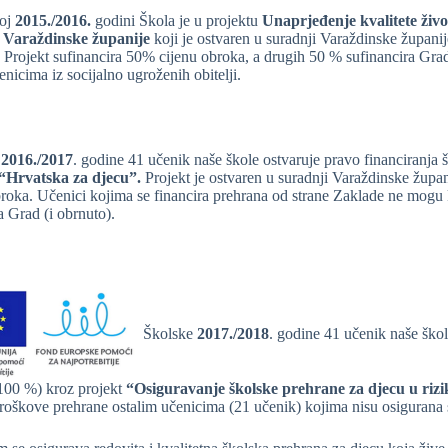
koj
2015./2016.
godini Škola je u projektu
Unaprjeđenje kvalitete život
 Varaždinske županije
koji je ostvaren u suradnji Varaždinske župani
. Projekt sufinancira 50% cijenu obroka, a drugih 50 % sufinancira Gra
nicima iz socijalno ugroženih obitelji.
e
2016./2017
. godine 41 učenik naše škole ostvaruje pravo financiranja 
“Hrvatska za djecu”.
Projekt je ostvaren u suradnji Varaždinske župa
roka. Učenici kojima se financira prehrana od strane Zaklade ne mogu ko
a Grad (i obrnuto).
Školske
2017./2018
. godine 41 učenik naše škol
100 %) kroz projekt
“Osiguravanje školske prehrane za djecu u riz
troškove prehrane ostalim učenicima (21 učenik) kojima nisu osigurana s