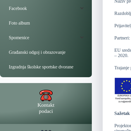
Naziv pr
Facebook
Razdoblj
Foto album
Prijavite
Spomenice
Partneri
EU sreds
Građanski odgoj i obrazovanje
– 2020.
Izgradnja školske sportske dvorane
Trajanje
Kontakt
podaci
Sažetak 
Projektom
siromaštv