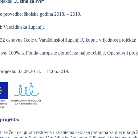
ojekta:
„Užina za sve“.
e provedbe: školska godina 2018. – 2019.
lj: Varaždinska županija
: 32 osnovne škole u Varaždinskoj županiji.Ukupna vrijednost projekta:
tva: 100% iz Fonda europske pomoći za najpotrebitije, Operativni prog
 projekta: 03.09.2018. – 14.06.2019.
projekta:
 se želi osi.gurati redovita i kvalitetna školska prehrana za djecu koja ž
a u osnovnim školama Varaždinske županije. Cilj projekta je unaprjeđen