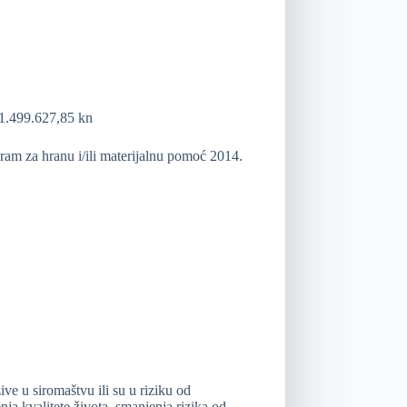
 1.499.627,85 kn
ram za hranu i/ili materijalnu pomoć 2014.
ive u siromaštvu ili su u riziku od
ja kvalitete života, smanjenja rizika od