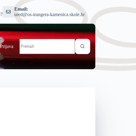
Email:
07
ured@os-irangera-kamenica.skole.hr
Prijava