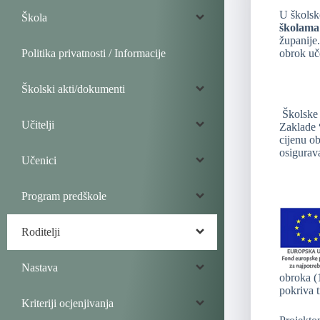
U škols
Škola
školama
županije
Politika privatnosti / Informacije
obrok uče
Školski akti/dokumenti
Školsk
Učitelji
Zaklade
cijenu ob
osigurav
Učenici
Program predškole
Roditelji
Nastava
obroka (
pokriva 
Kriteriji ocjenjivanja