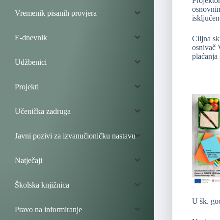
Projektom
osnovnim 
Vremenik pisanih provjera
isključe
E-dnevnik
Ciljna sk
osnivač V
plaćanja
Udžbenici
Projekti
Učenička zadruga
Javni pozivi za izvanučioničku nastavu
Natječaji
Školska knjižnica
U šk. go
Pravo na informiranje