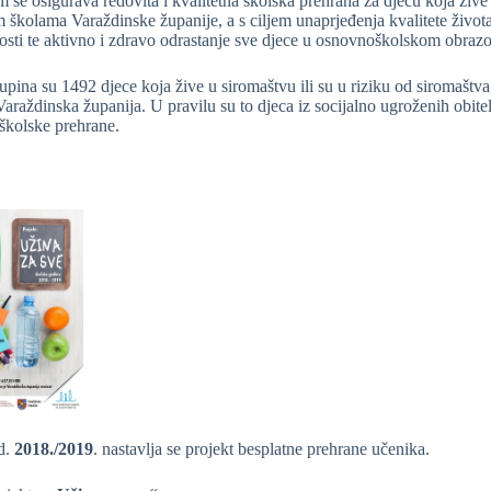
 se osigurava redovita i kvalitetna školska prehrana za djecu koja žive 
školama Varaždinske županije, a s ciljem unaprjeđenja kvalitete života,
nosti te aktivno i zdravo odrastanje sve djece u osnovnoškolskom obraz
upina su 1492 djece koja žive u siromaštvu ili su u riziku od siromaštva
araždinska županija. U pravilu su to djeca iz socijalno ugroženih obite
 školske prehrane.
d.
2018./2019
. nastavlja se projekt besplatne prehrane učenika.