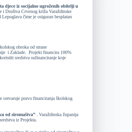
a djece iz socijalno ugroženih obitelji u
je i Društva Crvenog križa Varaždinske
d Lepoglava čime je osiguran besplatan
školskog obroka od strane
nije i Zaklade. Projekt financira 100%
ristiti sredstva sufinanciranje koje
e ostvaruje pravo financiranja školskog
iku od siromaštva”
. Varaždinska županija
redstva iz Projekta.