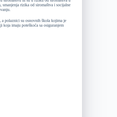
u siromaštvu ili su u riziku od siromaštva u
 smanjenja rizika od siromaštva i socijalne
ovanju.
, a polaznici su osnovnih škola kojima je
lji koja imaju poteškoća sa osiguranjem