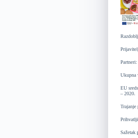
Razdoblj
Prijavite
Partneri
Ukupna v
EU sreds
– 2020.
Trajanje
Prihvatlj
Sažetak p