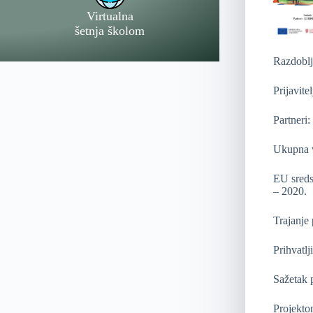
Virtualna
šetnja školom
Razdoblj
Prijavite
Partneri
Ukupna v
EU sreds
– 2020.
Trajanje
Prihvatlj
Sažetak p
Projektom