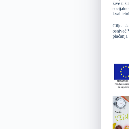
žive u si
socijalne
kvalitetn
Ciljna sk
osnivač V
plaćanja