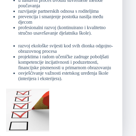
u nastavni proces uvoditi suvremene metode
poučavanja
razvijanje partnerskih odnosa s roditeljima
prevencija i smanjenje postotka nasilja među
djecom
profesionalni razvoj (kontinuirano i kvalitetno
stručno usavršavanje djelatnika škole).
razvoj ekološke svijesti kod svih dionka odgojno-
obrazovnog procesa
projektima i radom učeničke zadruge poboljšati
kompetencije incijativnosti i poduzetnosti,
financijske pismenosti u primarnom obrazovanju
osvješćivanje važnosti estetskog uređenja škole
(interijera i eksterijera).