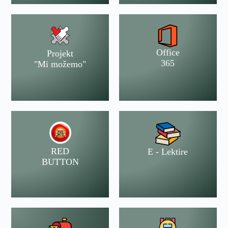
Office
Projekt
365
"Mi možemo"
RED
E - Lektire
BUTTON