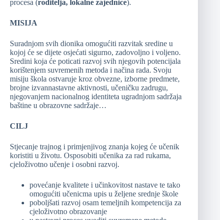
procesa (
roditelja, lokalne zajednice
).
MISIJA
Suradnjom svih dionika omogućiti razvitak sredine u
kojoj će se dijete osjećati sigurno, zadovoljno i voljeno.
Sredini koja će poticati razvoj svih njegovih potencijala
korištenjem suvremenih metoda i načina rada. Svoju
misiju škola ostvaruje kroz obvezne, izborne predmete,
brojne izvannastavne aktivnosti, učeničku zadrugu,
njegovanjem nacionalnog identiteta ugradnjom sadržaja
baštine u obrazovne sadržaje…
CILJ
Stjecanje trajnog i primjenjivog znanja kojeg će učenik
koristiti u životu. Osposobiti učenika za rad rukama,
cjeloživotno učenje i osobni razvoj.
povećanje kvalitete i učinkovitost nastave te tako
omogućiti učenicma upis u željene srednje škole
poboljšati razvoj osam temeljnih kompetencija za
cjeloživotno obrazovanje