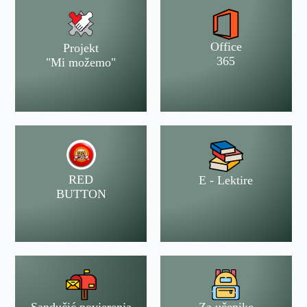
Office
Projekt
365
"Mi možemo"
RED
E - Lektire
BUTTON