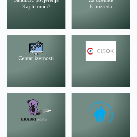
Sandučić povjerenja
Za učenike
Kaj te muči?
8. razreda
Centar izvrnosti