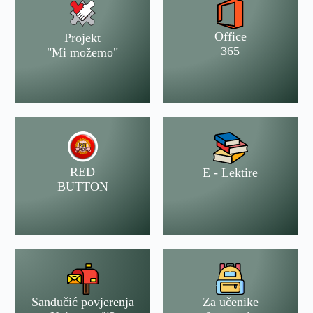
Office
Projekt
365
"Mi možemo"
RED
E - Lektire
BUTTON
Sandučić povjerenja
Za učenike