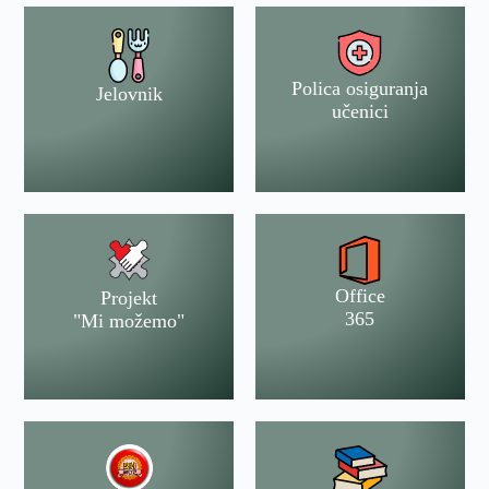
Polica osiguranja
Jelovnik
učenici
Office
Projekt
365
"Mi možemo"