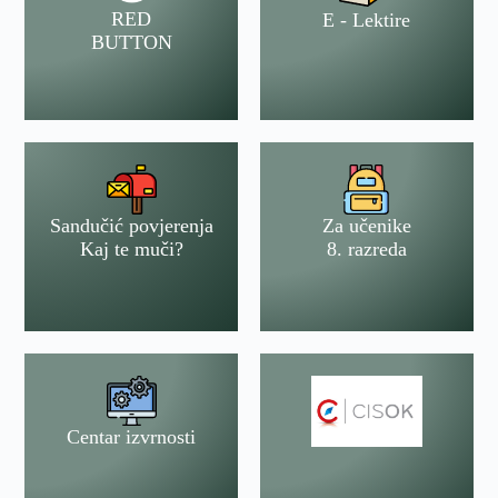
RED
E - Lektire
BUTTON
Sandučić povjerenja
Za učenike
Kaj te muči?
8. razreda
Centar izvrnosti