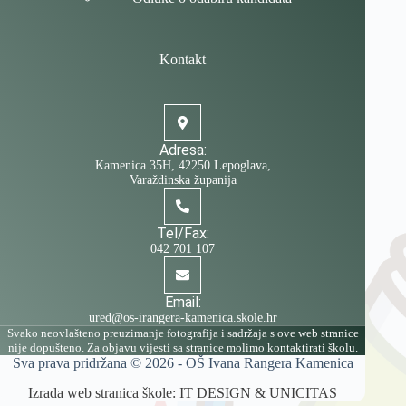
Kontakt
Adresa:
Kamenica 35H, 42250 Lepoglava,
Varaždinska županija
Tel/Fax:
042 701 107
Email:
ured@os-irangera-kamenica.skole.hr
Svako neovlašteno preuzimanje fotografija i sadržaja s ove web stranice
nije dopušteno. Za objavu vijesti sa stranice molimo kontaktirati školu.
Sva prava pridržana © 2026 -
OŠ Ivana Rangera Kamenica
Izrada web stranica škole:
IT DESIGN
&
UNICITAS