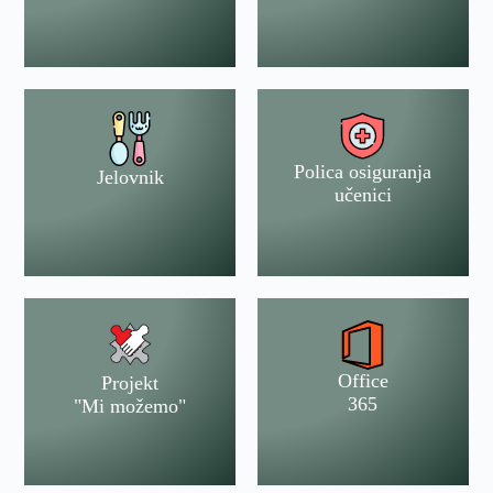
Polica osiguranja
Jelovnik
učenici
Office
Projekt
365
"Mi možemo"