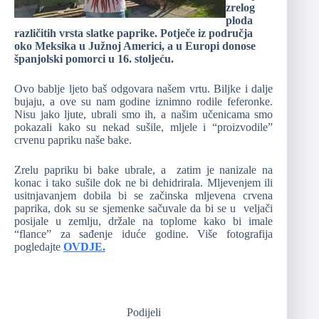
zrelog
ploda
različitih vrsta slatke paprike. Potječe iz područja
oko Meksika u Južnoj Americi, a u Europi donose
španjolski pomorci u 16. stoljeću.
Ovo bablje ljeto baš odgovara našem vrtu. Biljke i dalje
bujaju, a ove su nam godine iznimno rodile feferonke.
Nisu jako ljute, ubrali smo ih, a našim učenicama smo
pokazali kako su nekad sušile, mljele i “proizvodile”
crvenu papriku naše bake.
Zrelu papriku bi bake ubrale, a zatim je nanizale na
konac i tako sušile dok ne bi dehidrirala. Mljevenjem ili
usitnjavanjem dobila bi se začinska mljevena crvena
paprika, dok su se sjemenke sačuvale da bi se u veljači
posijale u zemlju, držale na toplome kako bi imale
“flance” za sađenje iduće godine. Više fotografija
pogledajte
OVDJE.
Podijeli