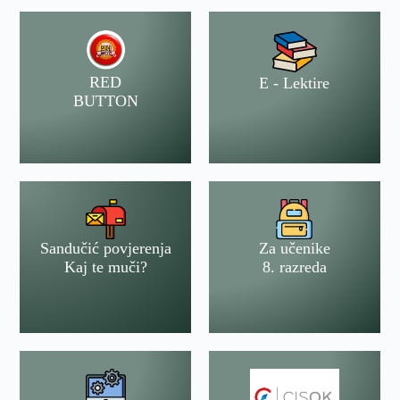
RED
E - Lektire
BUTTON
Sandučić povjerenja
Za učenike
Kaj te muči?
8. razreda