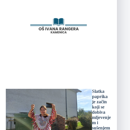
Slatka
paprika
je začin
koji se
dobiva
mljevenje
m i
sušenjem