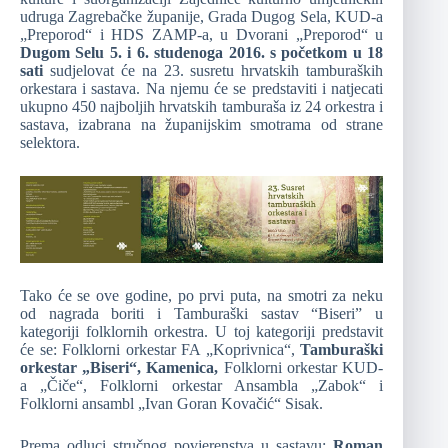
udruga Zagrebačke županije, Grada Dugog Sela, KUD-a
„Preporod“ i HDS ZAMP-a, u Dvorani „Preporod“ u
Dugom Selu 5. i 6. studenoga 2016. s početkom u 18
sati
sudjelovat će na 23. susretu hrvatskih tamburaških
orkestara i sastava. Na njemu će se predstaviti i natjecati
ukupno 450 najboljih hrvatskih tamburaša iz 24 orkestra i
sastava, izabrana na županijskim smotrama od strane
selektora.
Tako će se ove godine, po prvi puta, na smotri za neku
od nagrada boriti i Tamburaški sastav “Biseri” u
kategoriji folklornih orkestra. U toj kategoriji predstavit
će se: Folklorni orkestar FA „Koprivnica“,
Tamburaški
orkestar „Biseri“, Kamenica,
Folklorni orkestar KUD-
a „Čiče“, Folklorni orkestar Ansambla „Zabok“ i
Folklorni ansambl „Ivan Goran Kovačić“ Sisak.
Prema odluci stručnog povjerenstva u sastavu:
Roman