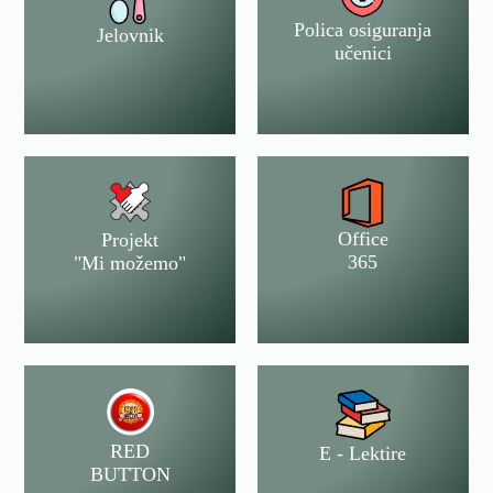
Polica osiguranja
Jelovnik
učenici
Office
Projekt
365
"Mi možemo"
RED
E - Lektire
BUTTON