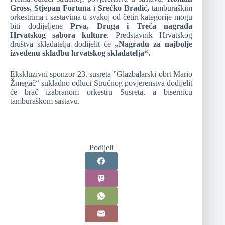
Gross, Stjepan Fortuna
i
Srećko Bradić,
tamburaškim
orkestrima i sastavima u svakoj od četiri kategorije mogu
biti dodijeljene
Prva, Druga i Treća nagrada
Hrvatskog sabora kulture
. Predstavnik Hrvatskog
društva skladatelja dodijelit će
„Nagradu za najbolje
izvedenu skladbu hrvatskog skladatelja“.
Ekskluzivni sponzor 23. susreta ”Glazbalarski obrt Mario
Žmegač“ sukladno odluci Stručnog povjerenstva dodijelit
će brač izabranom orkestru Susreta, a bisernicu
tamburaškom sastavu.
Podijeli