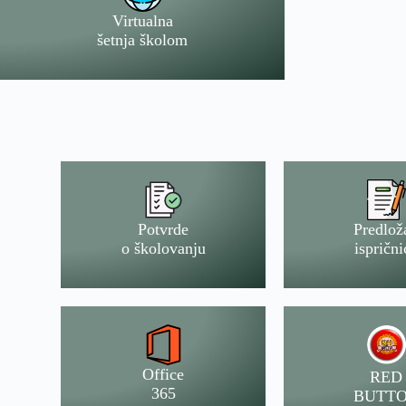
Virtualna
šetnja školom
Potvrde
Predlož
o školovanju
isprični
Office
RED
365
BUTT