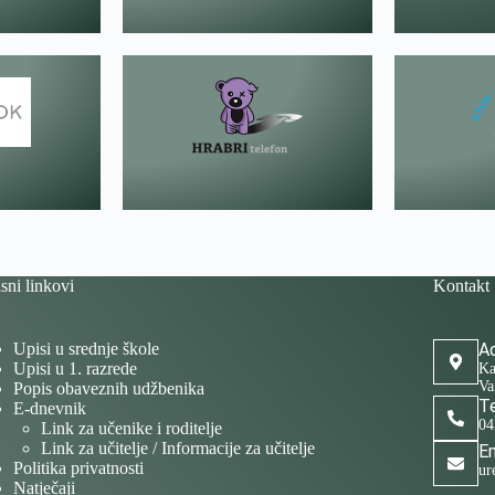
sni linkovi
Kontakt
Upisi u srednje škole
Ad
Upisi u 1. razrede
Ka
Va
Popis obaveznih udžbenika
Te
E-dnevnik
04
Link za učenike i roditelje
Link za učitelje / Informacije za učitelje
Em
Politika privatnosti
ur
Natječaji