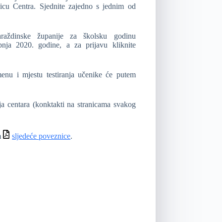
nicu Centra. Sjednite zajedno s jednim od
araždinske županije za školsku godinu
pnja 2020. godine, a za prijavu kliknite
menu i mjestu testiranja učenike će putem
elja centara (konktakti na stranicama svakog
m
sljedeće poveznice
.