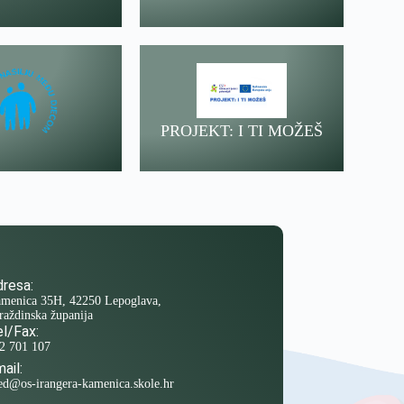
PROJEKT: I TI MOŽEŠ
resa:
menica 35H, 42250 Lepoglava,
raždinska županija
l/Fax:
2 701 107
ail:
ed@os-irangera-kamenica.skole.hr