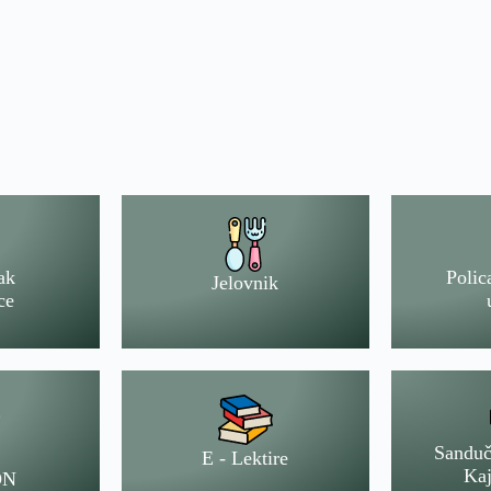
ak
Polic
Jelovnik
ce
Sanduč
E - Lektire
Kaj
ON