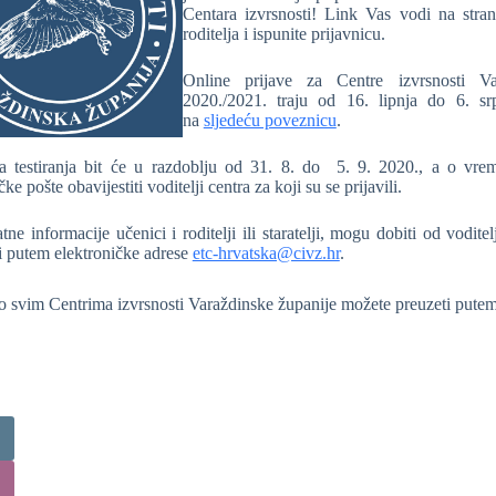
Centara izvrsnosti! Link Vas vodi na stra
roditelja i ispunite prijavnicu.
Online prijave za Centre izvrsnosti V
2020./2021. traju od 16. lipnja do 6. sr
na
sljedeću poveznicu
.
a testiranja bit će u razdoblju od 31. 8. do 5. 9. 2020., a o vre
čke pošte obavijestiti voditelji centra za koji su se prijavili.
ne informacije učenici i roditelji ili staratelji, mogu dobiti od vodit
li putem elektroničke adrese
etc-hrvatska@civz.hr
.
o svim Centrima izvrsnosti Varaždinske županije možete preuzeti pute