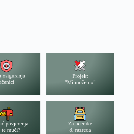
a osiguranja
Projekt
učenici
"Mi možemo"
ić povjerenja
Za učenike
 te muči?
8. razreda