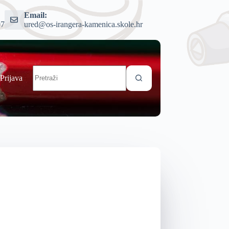
Email:
07
ured@os-irangera-kamenica.skole.hr
Prijava