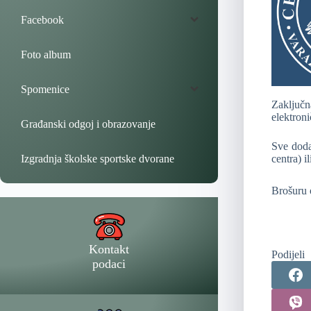
Facebook
Foto album
Spomenice
Zaključn
elektroni
Građanski odgoj i obrazovanje
Sve dodat
Izgradnja školske sportske dvorane
centra) i
Brošuru 
Kontakt
Podijeli
podaci