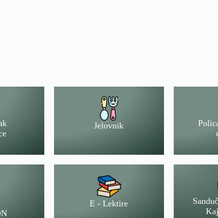
ak
Polic
Jelovnik
ce
Sanduč
E - Lektire
Kaj
ON