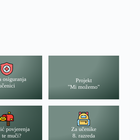
a osiguranja
Projekt
učenici
"Mi možemo"
ić povjerenja
Za učenike
 te muči?
8. razreda