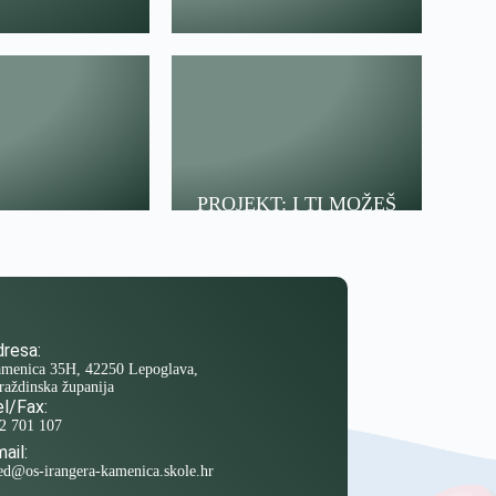
PROJEKT: I TI MOŽEŠ
resa:
menica 35H, 42250 Lepoglava,
raždinska županija
l/Fax:
2 701 107
ail:
ed@os-irangera-kamenica.skole.hr