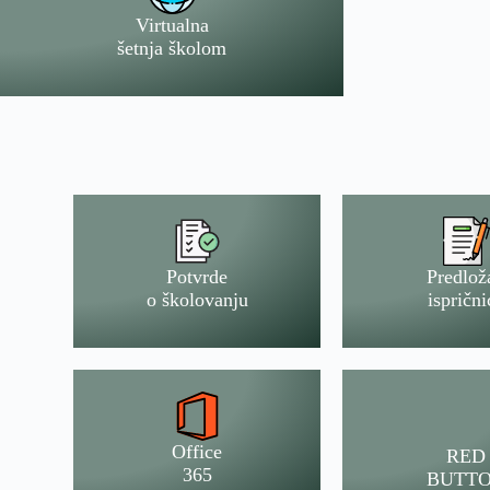
Virtualna
šetnja školom
Potvrde
Predlož
o školovanju
isprični
Office
RED
365
BUTT