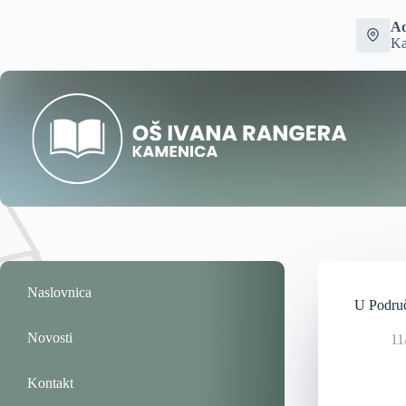
Ad
Ka
Naslovnica
U Područ
Novosti
11
Kontakt