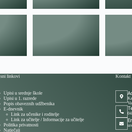
sni linkovi
Kontakt
Upisi u srednje škole
Ad
Upisi u 1. razrede
Ka
Va
Popis obaveznih udžbenika
Te
E-dnevnik
04
Link za učenike i roditelje
Link za učitelje / Informacije za učitelje
Em
Politika privatnosti
ur
Natječaji