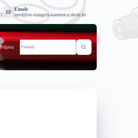
Email:
07
ured@os-irangera-kamenica.skole.hr
Prijava