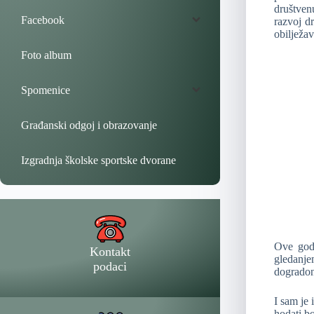
društvenu
Facebook
razvoj dr
obilježav
Foto album
Spomenice
Građanski odgoj i obrazovanje
Izgradnja školske sportske dvorane
Ove godi
Kontakt
gledanje
podaci
dogrado
I sam je
hodati bo