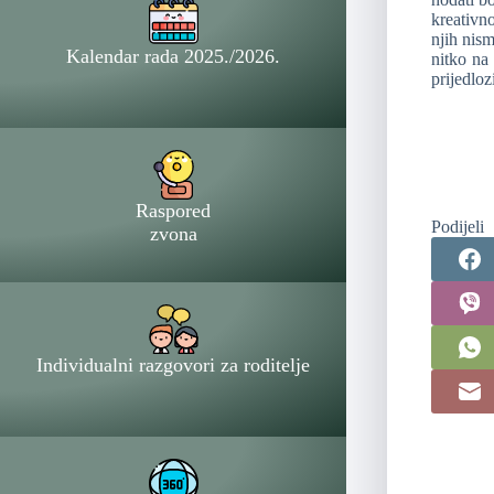
kreativno
njih nis
Kalendar rada 2025./2026.
nitko na
prijedloz
Raspored
Podijeli
zvona
Individualni razgovori za roditelje