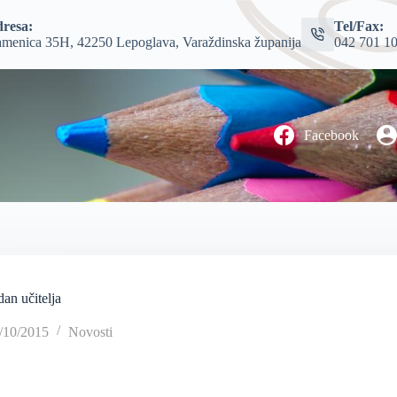
resa:
Tel/Fax:
menica 35H, 42250 Lepoglava, Varaždinska županija
042 701 1
Facebook
dan učitelja
/10/2015
Novosti