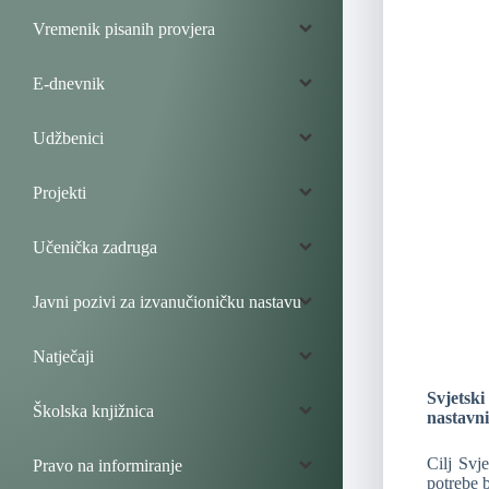
Vremenik pisanih provjera
E-dnevnik
Udžbenici
Projekti
Učenička zadruga
Javni pozivi za izvanučioničku nastavu
Natječaji
Svjetski
Školska knjižnica
nastavni
Cilj Svj
Pravo na informiranje
potrebe b