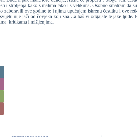
sti i strpljenja kako s malima tako i s velikima. Osobno smatram da su i
mo zaboravili ove godine te i njima upućujem iskrenu čestitku i ove ret
 svijetu nije jači od čovjeka koji zna…a baš vi odgajate te jake ljud
ima, kritikama i mišljenjima.