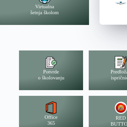
Virtualna
šetnja školom
Potvrde
Predlož
o školovanju
isprični
Office
RED
365
BUTT