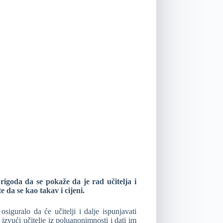
prigoda da se pokaže da je rad učitelja i
da se kao takav i cijeni.
siguralo da će učitelji i dalje ispunjavati
izvući učitelje iz poluanonimnosti i dati im