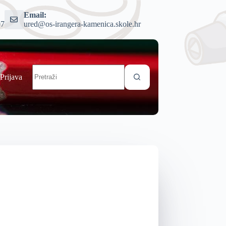
Email:
07
ured@os-irangera-kamenica.skole.hr
Prijava