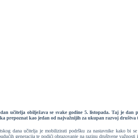
 dan učitelja obilježava se svake godine 5. listopada. Taj je dan 
ka prepoznat kao jedan od najvažnijih za ukupan razvoj društva te 
etskog dana učitelja je mobilizirati podršku za nastavnike kako bi se o
udućih generacija te podići obrazovanje na razinu društvene važnosti i 