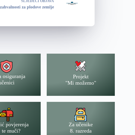
SLJEDEĆI
OBJAVA
zahvalnosti za plodove zemlje
a osiguranja
Projekt
učenici
"Mi možemo"
ić povjerenja
Za učenike
 te muči?
8. razreda