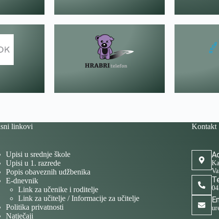
sni linkovi
Kontakt
Upisi u srednje škole
Ad
Upisi u 1. razrede
Ka
Va
Popis obaveznih udžbenika
Te
E-dnevnik
04
Link za učenike i roditelje
Link za učitelje / Informacije za učitelje
Em
Politika privatnosti
ur
Natječaji