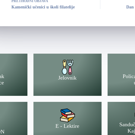
PRETHODNI
OBJAVA
Kamenički učenici u školi filatelije
Dan 
ak
Polic
Jelovnik
ce
Sanduč
E - Lektire
Kaj
ON