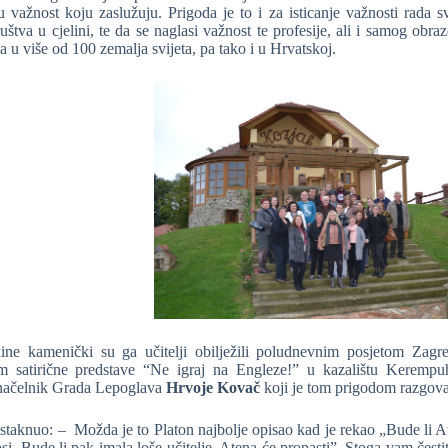
 važnost koju zaslužuju. Prigoda je to i za isticanje važnosti rada sv
uštva u cjelini, te da se naglasi važnost te profesije, ali i samog obrazo
a u više od 100 zemalja svijeta, pa tako i u Hrvatskoj.
ne kamenički su ga učitelji obilježili poludnevnim posjetom Zagr
m satirične predstave “Ne igraj na Engleze!” u kazalištu Kerempu
načelnik Grada Lepoglava
Hrvoje Kovač
koji je tom prigodom razgova
 istaknuo: –
Možda je to Platon najbolje opisao kad je rekao „Bude li At
si. Bude li pak imala loše učitelje, Atena će propasti”. Stoga vam čes