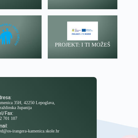
PROJEKT: I TI MOŽEŠ
resa:
menica 35H, 42250 Lepoglava,
raždinska županija
l/Fax:
2 701 107
ail:
ed@os-irangera-kamenica.skole.hr