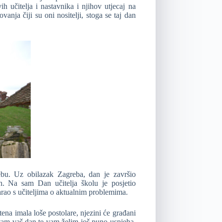
ih učitelja i nastavnika i njihov utjecaj na
vanja čiji su oni nositelji, stoga se taj dan
ebu. Uz obilazak Zagreba, dan je završio
h. Na sam Dan učitelja školu je posjetio
rao s učiteljima o aktualnim problemima.
ena imala loše postolare, njezini će građani
titam vaš dan te vam želim još puno uspjeha,