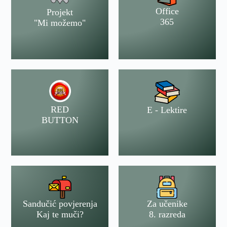
Office
Projekt
365
"Mi možemo"
RED
E - Lektire
BUTTON
Sandučić povjerenja
Za učenike
Kaj te muči?
8. razreda