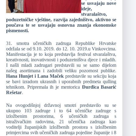
se usvajaju nove
ideje,
stvaralaštvo,
poduzetničke vještine, razvija zajedništvo, aktivno se
poučava te se usvajaju osnovna znanja ekonomske
pismenosti.
31. smotra učeničkih zadruga Republike Hrvatske
održala se od 9.10. 2019. do 12. 10. 2019.u Vinkovcima.
Manifestacija je to koja predstavlja festival stvaralaštva,
kreativnosti, inovativnosti i poduzetništva djece i mladih.
I našli mladi zadrugari predstavili su se samo dijelom
našeg asortimana i zadobili veliku pozornost publike.
Hana Hunjet i Lana Maček
predstavile su sekciju koja
se bavi izradom ukrasnih i uporabnih predmeta qulling
tehnikom. Pripremala ih je mentorica
Đurđica Basarić
Rešetar
.
Na ovogodišnjoj državnoj smotri predstavilo su se
ukupno 103 zadruge i to 64 učeničke zadruge s
izložbenim prostorima, 6 učeničkih zadruga s
istraživačkim radovima, 21 učenička zadruga kao
voditelji županijskih izložbenih prostora s izložbenim
primjercima svih učeničkih zadruga pojedine županije i 8