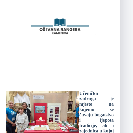
Učenička
zadruga je
mjesto na
kojemu se
čuvaju bogatstvo
i ljepota
tradicije, ali i
zajednica u kojoj