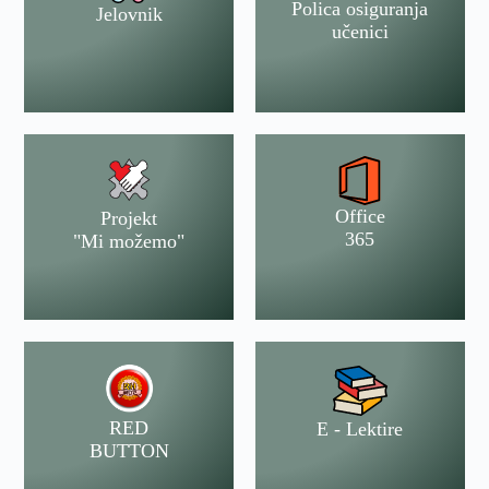
Polica osiguranja
Jelovnik
učenici
Office
Projekt
365
"Mi možemo"
RED
E - Lektire
BUTTON