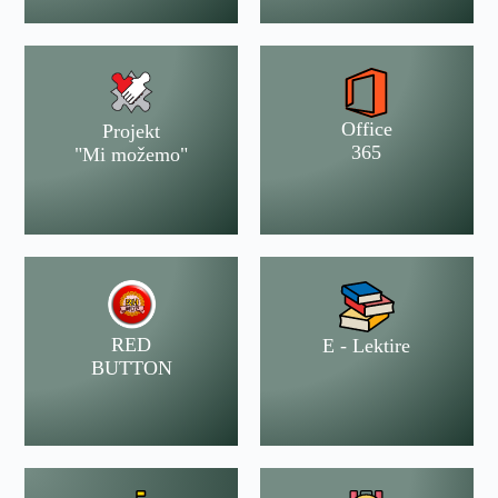
Office
Projekt
365
"Mi možemo"
RED
E - Lektire
BUTTON