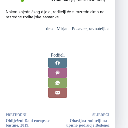
Nakon zajedničkog dijela, roditelji će s razrednicima na
razredne roditeljske sastanke.
dr.sc. Mirjana Posavec, ravnateljica
Podijeli
PRETHODNI
SLJEDEĆI
Obilježeni Dani europske
Obavijest roditeljima -
baštine, 2019.
upisno područje Bedenec