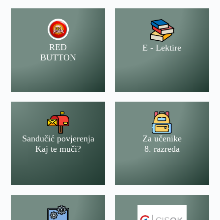
RED
E - Lektire
BUTTON
Sandučić povjerenja
Za učenike
Kaj te muči?
8. razreda