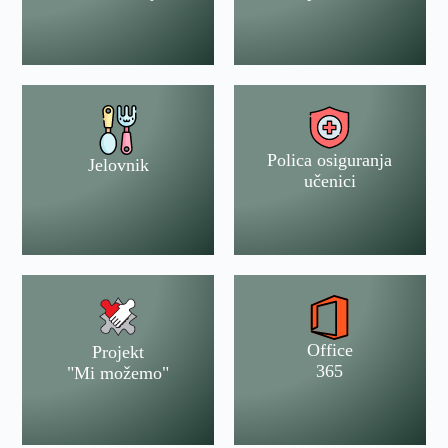
Polica osiguranja
Jelovnik
učenici
Office
Projekt
365
"Mi možemo"