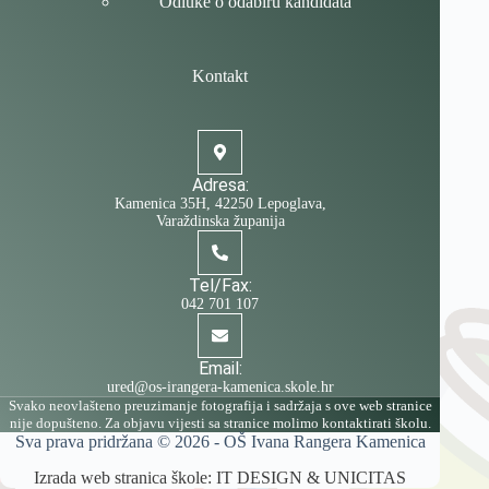
Odluke o odabiru kandidata
Kontakt
Adresa:
Kamenica 35H, 42250 Lepoglava,
Varaždinska županija
Tel/Fax:
042 701 107
Email:
ured@os-irangera-kamenica.skole.hr
Svako neovlašteno preuzimanje fotografija i sadržaja s ove web stranice
nije dopušteno. Za objavu vijesti sa stranice molimo kontaktirati školu.
Sva prava pridržana © 2026 -
OŠ Ivana Rangera Kamenica
Izrada web stranica škole:
IT DESIGN
&
UNICITAS