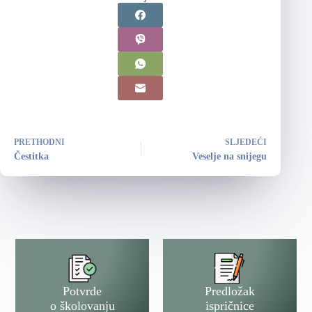
PRETHODNI
SLJEDEĆI
Čestitka
Veselje na snijegu
Potvrde
Predložak
o školovanju
ispričnice