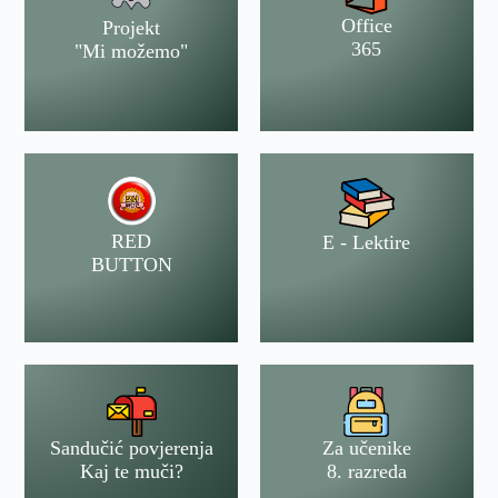
Office
Projekt
365
"Mi možemo"
RED
E - Lektire
BUTTON
Sandučić povjerenja
Za učenike
Kaj te muči?
8. razreda