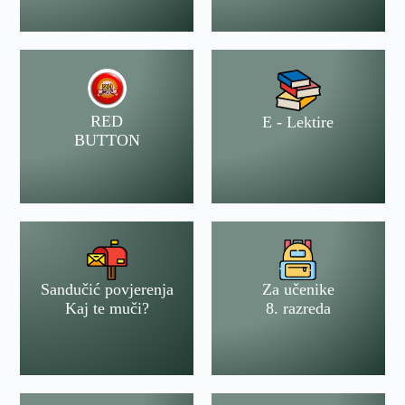
RED
E - Lektire
BUTTON
Sandučić povjerenja
Za učenike
Kaj te muči?
8. razreda