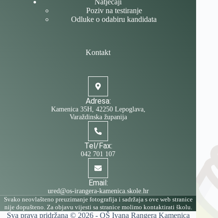
Natječaji
Poziv na testiranje
Odluke o odabiru kandidata
Kontakt
Adresa:
Kamenica 35H, 42250 Lepoglava,
Varaždinska županija
Tel/Fax:
042 701 107
Email:
ured@os-irangera-kamenica.skole.hr
Svako neovlašteno preuzimanje fotografija i sadržaja s ove web stranice
nije dopušteno. Za objavu vijesti sa stranice molimo kontaktirati školu.
Sva prava pridržana © 2026 -
OŠ Ivana Rangera Kamenica