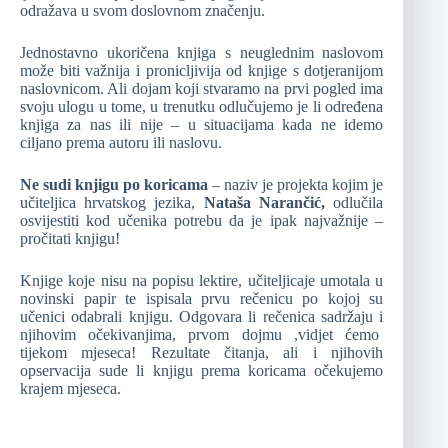
odražava u svom doslovnom značenju.
Jednostavno ukoričena knjiga s neuglednim naslovom
može biti važnija i pronicljivija od knjige s dotjeranijom
naslovnicom. Ali dojam koji stvaramo na prvi pogled ima
svoju ulogu u tome, u trenutku odlučujemo je li određena
knjiga za nas ili nije – u situacijama kada ne idemo
ciljano prema autoru ili naslovu.
Ne sudi knjigu po koricama
– naziv je projekta kojim je
učiteljica hrvatskog jezika,
Nataša Narančić,
odlučila
osvijestiti kod učenika potrebu da je ipak najvažnije –
pročitati knjigu!
Knjige koje nisu na popisu lektire, učiteljicaje umotala u
novinski papir te ispisala prvu rečenicu po kojoj su
učenici odabrali knjigu. Odgovara li rečenica sadržaju i
njihovim očekivanjima, prvom dojmu ,vidjet ćemo
tijekom mjeseca! Rezultate čitanja, ali i njihovih
opservacija sude li knjigu prema koricama očekujemo
krajem mjeseca.