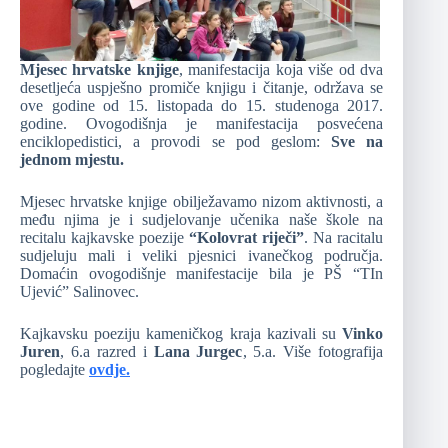
Mjesec hrvatske knjige
, manifestacija koja više od dva
desetljeća uspješno promiče knjigu i čitanje, održava se
ove godine od 15. listopada do 15. studenoga 2017.
godine. Ovogodišnja je manifestacija posvećena
enciklopedistici, a provodi se pod geslom:
Sve na
jednom mjestu.
Mjesec hrvatske knjige obilježavamo nizom aktivnosti, a
među njima je i sudjelovanje učenika naše škole na
recitalu kajkavske poezije
“Kolovrat riječi”
. Na racitalu
sudjeluju mali i veliki pjesnici ivanečkog područja.
Domaćin ovogodišnje manifestacije bila je PŠ “TIn
Ujević” Salinovec.
Kajkavsku poeziju kameničkog kraja kazivali su
Vinko
Juren
, 6.a razred i
Lana Jurgec
, 5.a. Više fotografija
pogledajte
ovdje.