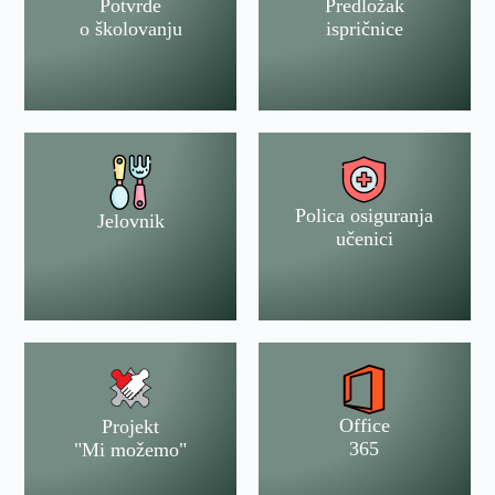
Potvrde
Predložak
o školovanju
ispričnice
Polica osiguranja
Jelovnik
učenici
Office
Projekt
365
"Mi možemo"