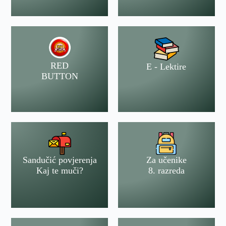
RED
E - Lektire
BUTTON
Sandučić povjerenja
Za učenike
Kaj te muči?
8. razreda