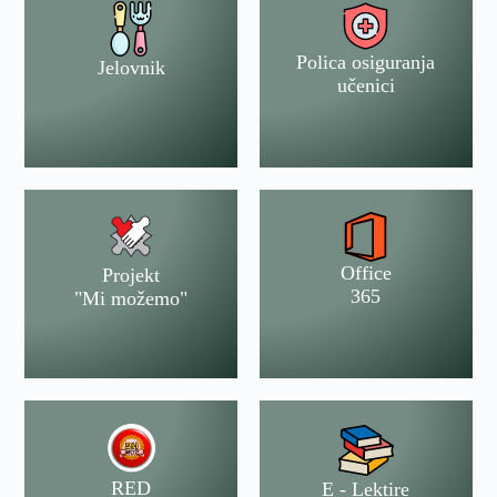
Polica osiguranja
Jelovnik
učenici
Office
Projekt
365
"Mi možemo"
RED
E - Lektire