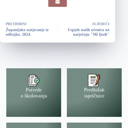
PRETHODNI
SLJEDEĆI
Županijsko natjecanje iz
Uspjeh naših učenica na
odbojke, 2024.
natječaju "Mi ljudi"
Potvrde
Predložak
o školovanju
ispričnice