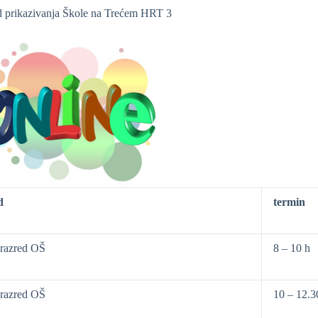
 prikazivanja Škole na Trećem HRT 3
d
termin
razred OŠ
8 – 10 h
razred OŠ
10 – 12.3