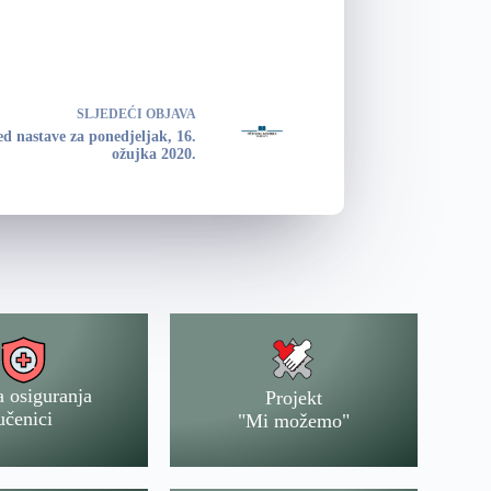
SLJEDEĆI
OBJAVA
d nastave za ponedjeljak, 16.
ožujka 2020.
a osiguranja
Projekt
učenici
"Mi možemo"