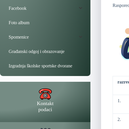
Raspored
Facebook
Foto album
Spomenice
Građanski odgoj i obrazovanje
Izgradnja školske sportske dvorane
razre
1.
Kontakt
podaci
2.