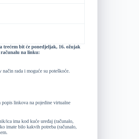
trećem bit će ponedjeljak, 16. ožujak
 računalu na linku:
ov način rada i moguće su poteškoće.
 popis linkova na pojedine virtualne
nik/ica ima kod kuće uređaj (računalo,
. Ako imate bilo kakvih potreba (računalo,
lem.