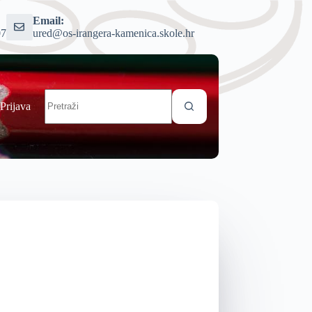
Email:
07
ured@os-irangera-kamenica.skole.hr
Prijava