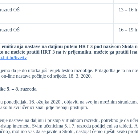
razred OŠ
13 – 16 h
razred OŠ
16 – 19 h
 emitiranja nastave na daljinu putem HRT 3 pod nazivom Škola na 
o ne možete pratiti HRT 3 na tv prijemniku, možete ga pratiti i na
ti.hrt.hr/live/tv
emo da je do utorka još uvijek testno razdoblje. Prilagodba je to na n
n-line nastava počinje od srijede, 18. 3. 2020.
ke 5. – 8. razreda
 u ponedjeljak, 16. ožujka 2020., objaviti na svojim mrežnim stranicama
ako bi svi učenici znali gdje trebaju pristupiti.
nje nastave na daljinu i pristup virtualnom razredu, potrebno je da uče
 pristup internetu. Svim učenicima 5. i 7. razreda podijeljeni su tableti.
slično), molimo vas da se javite u Školu, nastojat ćemo riješiti svaki prob