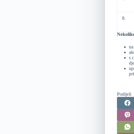
8.
Nekolik
na
ak
s 
dj
up
pr
Podijeli