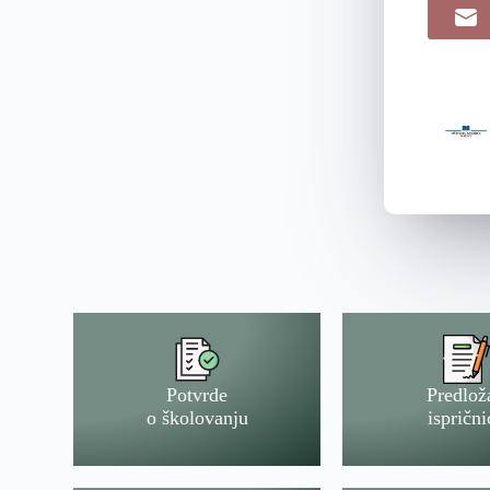
Potvrde
Predlož
o školovanju
isprični