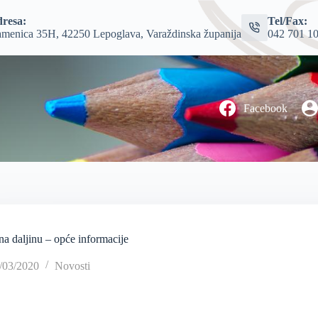
resa:
Tel/Fax:
menica 35H, 42250 Lepoglava, Varaždinska županija
042 701 1
Facebook
na daljinu – opće informacije
/03/2020
Novosti