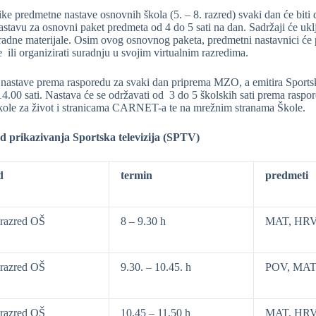
e predmetne nastave osnovnih škola (5. – 8. razred) svaki dan će biti de
astavu za osnovni paket predmeta od 4 do 5 sati na dan. Sadržaji će uk
adne materijale. Osim ovog osnovnog paketa, predmetni nastavnici će pr
 ili organizirati suradnju u svojim virtualnim razredima.
 nastave prema rasporedu za svaki dan priprema MZO, a emitira Sportska
4.00 sati. Nastava će se održavati od 3 do 5 školskih sati prema raspore
le za život i stranicama CARNET-a te na mrežnim stranama Škole.
 prikazivanja Sportska televizija (SPTV)
d
termin
predmeti
razred OŠ
8 – 9.30 h
MAT, HRV
razred OŠ
9.30. – 10.45. h
POV, MAT
razred OŠ
10.45 – 11.50 h
MAT, HRV