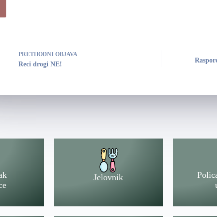
PRETHODNI
OBJAVA
Raspore
Reci drogi NE!
ak
Polic
Jelovnik
ce