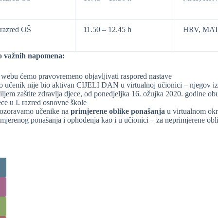
razred OŠ
11.50 – 12.45 h
HRV, MAT
o važnih napomena:
 webu ćemo pravovremeno objavljivati raspored nastave
o učenik nije bio aktivan CIJELI DAN u virtualnoj učionici – njegov i
ciljem zaštite zdravlja djece, od ponedjeljka 16. ožujka 2020. godine obu
ece u I. razred osnovne škole
ozoravamo učenike na
primjerene oblike ponašanja
u virtualnom okru
imjerenog ponašanja i ophođenja kao i u učionici – za neprimjerene obl