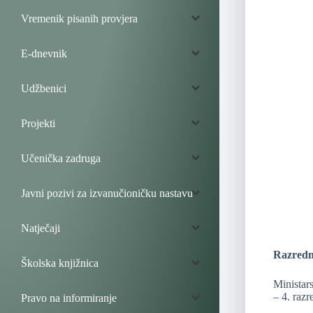
Vremenik pisanih provjera
E-dnevnik
Udžbenici
Projekti
Učenička zadruga
Javni pozivi za izvanučioničku nastavu
Natječaji
Razredn
Školska knjižnica
Ministar
– 4. raz
Pravo na informiranje