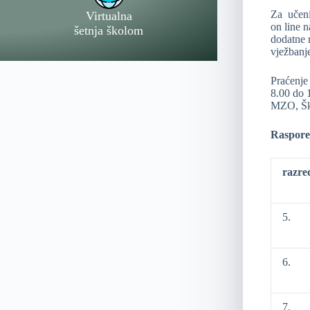
Za učenik
Virtualna
on line n
šetnja školom
dodatne r
vježbanje
Praćenje
8.00 do 1
MZO, Ško
Raspored
razre
5.
6.
7.