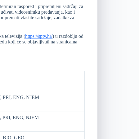
finiran raspored i pripremljeni sadržaji za
ljučivati videosnimku predavanja, kao i
ipremati vlastite sadržaje, zadatke za
 televizija (
https://sptv.hr/
) u razdoblju od
du koji će se objavljivati na stranicama
, PRI, ENG, NJEM
, PRI, ENG, NJEM
, BIO, GEO