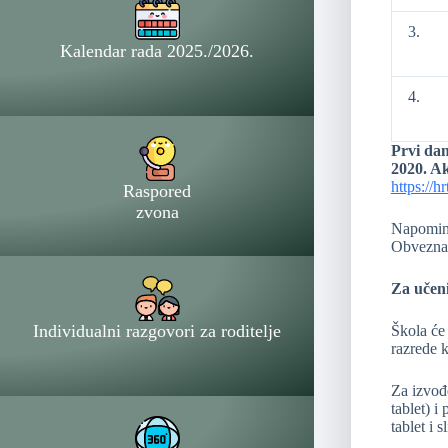
3.
Kalendar rada 2025./2026.
4.
Prvi dan
2020. Ak
https://hr
Raspored
zvona
Napominj
Obvezna o
Za učeni
Individualni razgovori za roditelje
Škola će
razrede k
Za izvođe
tablet) i
tablet i 