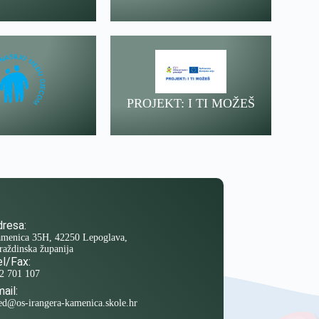
PROJEKT: I TI MOŽEŠ
resa:
menica 35H, 42250 Lepoglava,
raždinska županija
l/Fax:
2 701 107
ail:
ed@os-irangera-kamenica.skole.hr