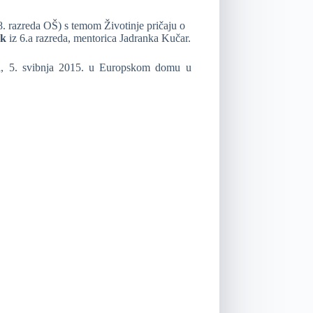
8. razreda OŠ) s temom Životinje pričaju o
sk
iz 6.a razreda, mentorica Jadranka Kučar.
rada, 5. svibnja 2015. u Europskom domu u