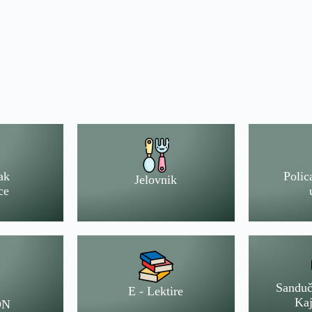
ak
Polic
Jelovnik
ce
Sanduč
E - Lektire
Kaj
ON