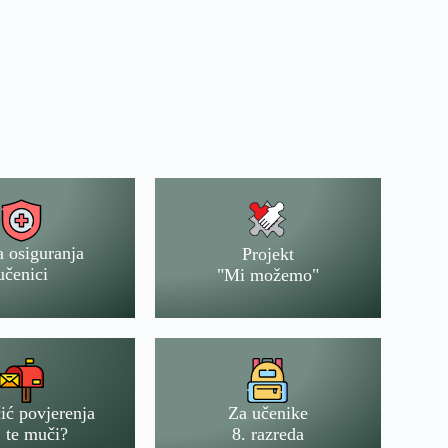
a osiguranja
Projekt
učenici
"Mi možemo"
ić povjerenja
Za učenike
 te muči?
8. razreda