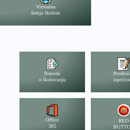
Virtualna
šetnja školom
Potvrde
Predlož
o školovanju
isprični
Office
RED
365
BUTT