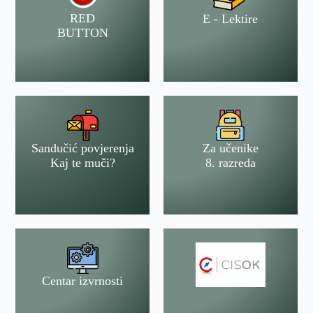
RED
E - Lektire
BUTTON
Sandučić povjerenja
Za učenike
Kaj te muči?
8. razreda
Centar izvrnosti