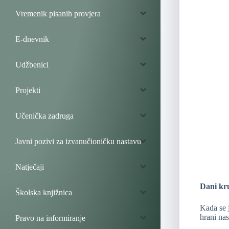
Vremenik pisanih provjera
E-dnevnik
Udžbenici
Projekti
Učenička zadruga
Javni pozivi za izvanučioničku nastavu
Natječaji
Dani kru
Školska knjižnica
Kada se j
hrani nas
Pravo na informiranje