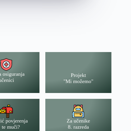
a osiguranja
Projekt
učenici
"Mi možemo"
ić povjerenja
Za učenike
 te muči?
8. razreda