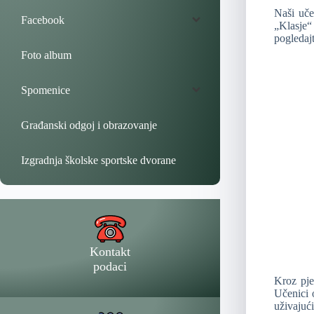
Naši uče
Facebook
„Klasje“
pogledaj
Foto album
Spomenice
Građanski odgoj i obrazovanje
Izgradnja školske sportske dvorane
Kontakt
podaci
Kroz pje
Učenici 
uživajuć