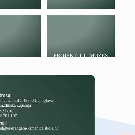
PROJEKT: I TI MOŽEŠ
resa:
menica 35H, 42250 Lepoglava,
raždinska županija
l/Fax:
2 701 107
ail:
ed@os-irangera-kamenica.skole.hr