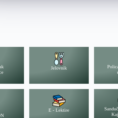
ak
Polic
Jelovnik
ce
Sanduč
E - Lektire
Kaj
ON