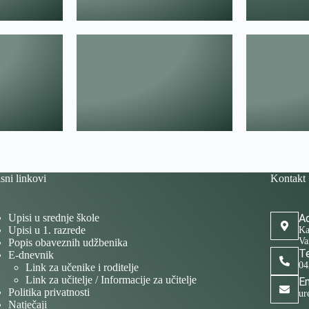
sni linkovi
Kontakt
Upisi u srednje škole
Ad
Upisi u 1. razrede
Ka
Va
Popis obaveznih udžbenika
Te
E-dnevnik
04
Link za učenike i roditelje
Link za učitelje / Informacije za učitelje
Em
Politika privatnosti
ur
Natječaji