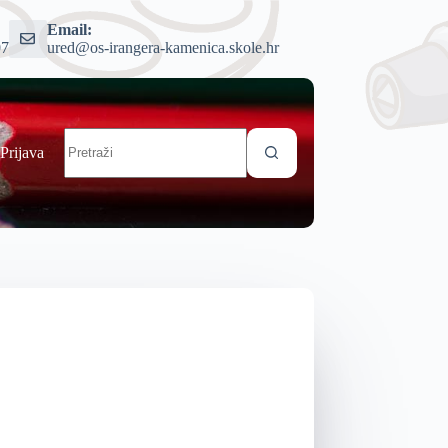
Email:
07
ured@os-irangera-kamenica.skole.hr
Prijava