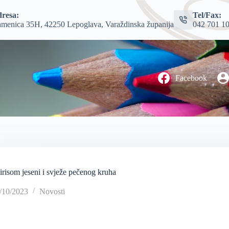
resa:
Tel/Fax:
menica 35H, 42250 Lepoglava, Varaždinska županija
042 701 1
Facebook
irisom jeseni i svježe pečenog kruha
/10/2023
Novosti