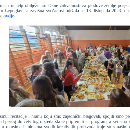
nici i učitelji obilježili su Dane zahvalnosti za plodove zemlje posje
 u Lepoglavi, a završna svečanost održala se 13. listopada 2023. u ma
te
ovdje.
smu, recitacije i hranu koju smo zajednički blagovali, spojili smo proš
od prvog do četvrtog razreda škole pripremili su program, a svi smo za
i u okusima i mirisima svojih kreativnih proizvoda koje su s našim u