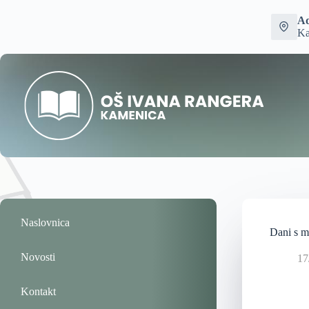
Ad
Ka
Naslovnica
Dani s m
Novosti
17
Kontakt