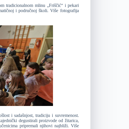
tom tradicionalnom mlinu „Friščić“ i pekari
tičnoj i područnoj školi. Više fotografija
lost i sadašnjost, tradiciju i suvremenost.
jednički degustirali proizvode od žitarica,
čenicima pripremali njihovi najbliži. Više