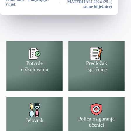
MATERIJALI 2024./25. (
svijet!
radne bilježnice)
Potvrde
Predložak
o školovanju
ispričnice
Polica osiguranja
Jelovnik
učenici