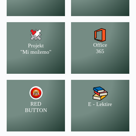
Office
Projekt
365
"Mi možemo"
RED
E - Lektire
BUTTON