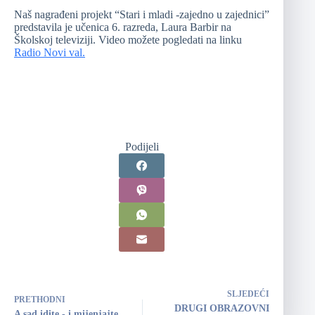
Naš nagrađeni projekt “Stari i mladi -zajedno u zajednici”
predstavila je učenica 6. razreda, Laura Barbir na
Školskoj televiziji. Video možete pogledati na linku
Radio Novi val.
Podijeli
SLJEDEĆI
PRETHODNI
DRUGI OBRAZOVNI
A sad idite - i mijenjajte