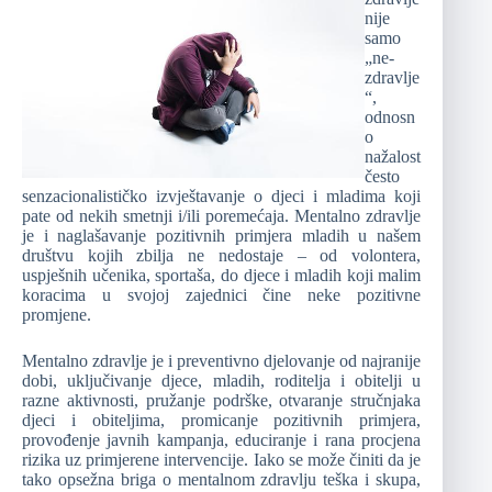
nije
samo
„ne-
zdravlje
“,
odnosn
o
nažalost
često
senzacionalističko izvještavanje o djeci i mladima koji
pate od nekih smetnji i/ili poremećaja. Mentalno zdravlje
je i naglašavanje pozitivnih primjera mladih u našem
društvu kojih zbilja ne nedostaje – od volontera,
uspješnih učenika, sportaša, do djece i mladih koji malim
koracima u svojoj zajednici čine neke pozitivne
promjene.
Mentalno zdravlje je i preventivno djelovanje od najranije
dobi, uključivanje djece, mladih, roditelja i obitelji u
razne aktivnosti, pružanje podrške, otvaranje stručnjaka
djeci i obiteljima, promicanje pozitivnih primjera,
provođenje javnih kampanja, educiranje i rana procjena
rizika uz primjerene intervencije. Iako se može činiti da je
tako opsežna briga o mentalnom zdravlju teška i skupa,