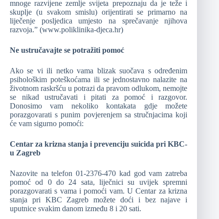
mnoge razvijene zemlje svijeta prepoznaju da je teže i
skuplje (u svakom smislu) orijentirati se primarno na
liječenje posljedica umjesto na sprečavanje njihova
razvoja.” (www.poliklinika-djeca.hr)
Ne ustručavajte se potražiti pomoć
Ako se vi ili netko vama blizak suočava s određenim
psihološkim poteškoćama ili se jednostavno nalazite na
životnom raskršću u potrazi da pravom odlukom, nemojte
se nikad ustručavati i pitati za pomoć i razgovor.
Donosimo vam nekoliko kontakata gdje možete
porazgovarati s punim povjerenjem sa stručnjacima koji
će vam sigurno pomoći:
Centar za krizna stanja i prevenciju suicida pri KBC-
u Zagreb
Nazovite na telefon 01-2376-470 kad god vam zatreba
pomoć od 0 do 24 sata, liječnici su uvijek spremni
porazgovarati s vama i pomoći vam. U Centar za krizna
stanja pri KBC Zagreb možete doći i bez najave i
uputnice svakim danom između 8 i 20 sati.