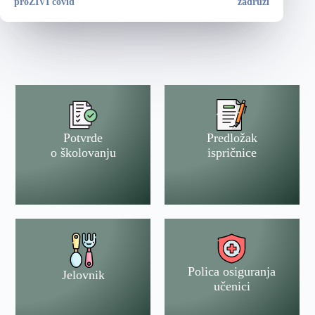
proŽIVI covid
zadruzi
Potvrde
Predložak
o školovanju
ispričnice
Polica osiguranja
Jelovnik
učenici