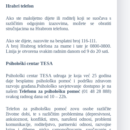
Hrabri telefon
Ako ste maloljetno dijete ili roditelj koji se suočava s
različitim odgojnim izazovima, možete se obratiti
stručnjacima na Hrabrom telefonu.
Ako ste dijete, nazovite na besplatni broj 116-111.
A broj Hrabrog telefona za mame i tate je 0800-0800.
Linija je otvorena svakim radnim danom od 9 do 20 sati.
Psihološki centar TESA
Psihološki centar TESA udruga je koja već 25 godina
daje besplatnu psihološku pomoć i podršku zdravom
razvoju građana.Psihološko savjetovanje dostupno je na
našem
Telefonu za psihološku pomoć
(01 48 28 888)
svakog radnog dana od 10 – 22h.
Telefon za psihološku pomoć zovu osobe različite
životne dobi, te s različitim problemima (depresivnost,
anksioznost, konflikti, stres, narušeni odnosi, problemi
komunikacije, roditeljstvo, partnerski odnosi, razvojne
krize i dileme, nisko samopoštovanje, suočavanje s