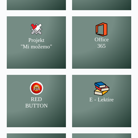
Office
Projekt
365
"Mi možemo"
RED
E - Lektire
BUTTON