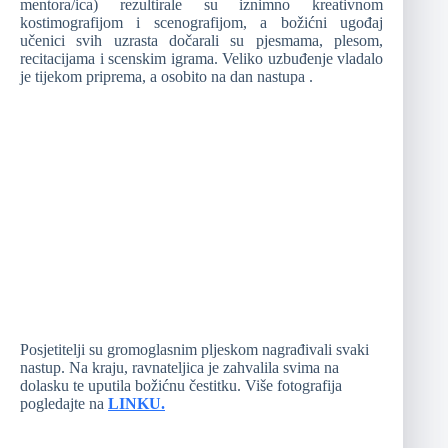
mentora/ica) rezultirale su iznimno kreativnom
kostimografijom i scenografijom, a božićni ugođaj
učenici svih uzrasta dočarali su pjesmama, plesom,
recitacijama i scenskim igrama. Veliko uzbuđenje vladalo
je tijekom priprema, a osobito na dan nastupa .
Posjetitelji su gromoglasnim pljeskom nagrađivali svaki
nastup. Na kraju, ravnateljica je zahvalila svima na
dolasku te uputila božićnu čestitku. Više fotografija
pogledajte na
LINKU.