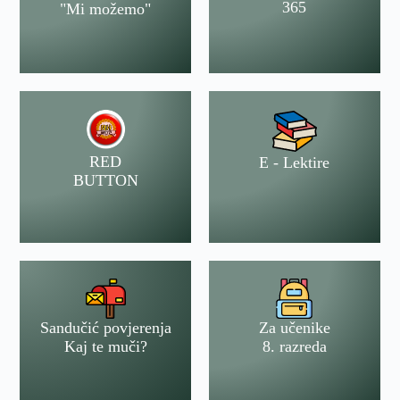
365
"Mi možemo"
RED
E - Lektire
BUTTON
Sandučić povjerenja
Za učenike
Kaj te muči?
8. razreda