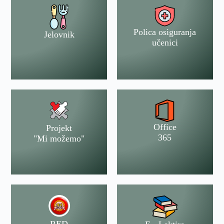
Polica osiguranja
Jelovnik
učenici
Office
Projekt
365
"Mi možemo"
RED