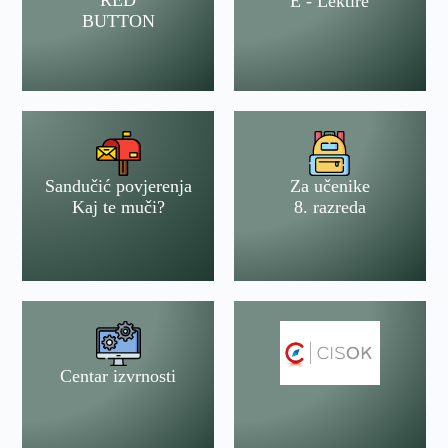
E - Lektire
BUTTON
Sandučić povjerenja
Za učenike
Kaj te muči?
8. razreda
Centar izvrnosti