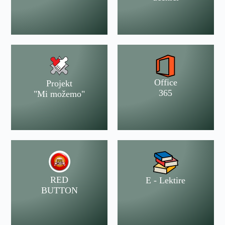
Office
Projekt
365
"Mi možemo"
RED
E - Lektire
BUTTON