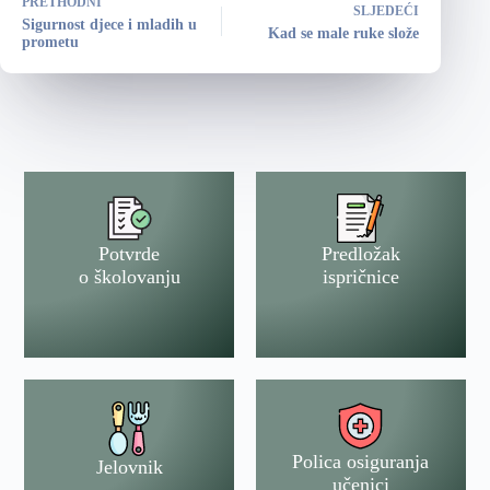
PRETHODNI
SLJEDEĆI
Sigurnost djece i mladih u
Kad se male ruke slože
prometu
Potvrde
Predložak
o školovanju
ispričnice
Polica osiguranja
Jelovnik
učenici