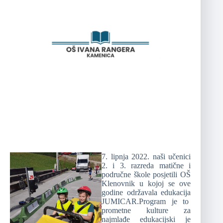
7. lipnja 2022. naši učenici
2. i 3. razreda matične i
područne škole posjetili OŠ
Klenovnik u kojoj se ove
godine održavala edukacija
JUMICAR.Program je to
prometne kulture za
najmlađe edukacijski je