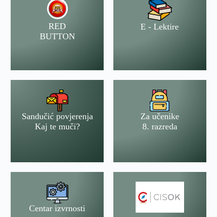
RED
E - Lektire
BUTTON
Sandučić povjerenja
Za učenike
Kaj te muči?
8. razreda
Centar izvrnosti