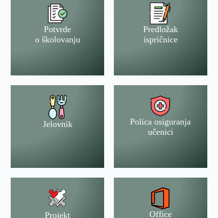
Potvrde
Predložak
o školovanju
ispričnice
Polica osiguranja
Jelovnik
učenici
Office
Projekt