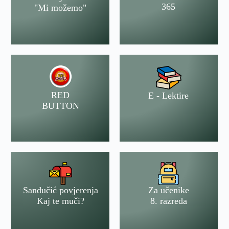
365
"Mi možemo"
RED
E - Lektire
BUTTON
Sandučić povjerenja
Za učenike
Kaj te muči?
8. razreda