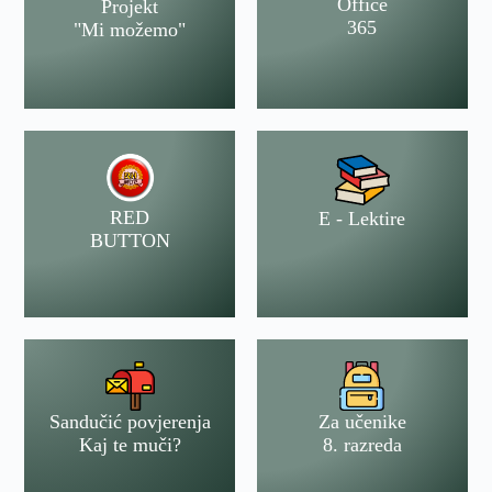
Office
Projekt
365
"Mi možemo"
RED
E - Lektire
BUTTON
Sandučić povjerenja
Za učenike
Kaj te muči?
8. razreda