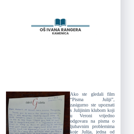
Ako ste gledali film
“Pisma Juliji”,
zasigurno ste upoznati
s Julijinim klubom koji
u Veroni vrijedno
odgovara na pisma o
ljubavnim problemima
koje Julija, jedna od