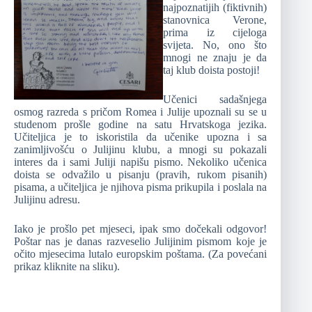
najpoznatijih (fiktivnih)
stanovnica Verone,
prima iz cijeloga
svijeta. No, ono što
mnogi ne znaju je da
taj klub doista postoji!
Učenici sadašnjega
osmog razreda s pričom Romea i Julije upoznali su se u
studenom prošle godine na satu Hrvatskoga jezika.
Učiteljica je to iskoristila da učenike upozna i sa
zanimljivošću o Julijinu klubu, a mnogi su pokazali
interes da i sami Juliji napišu pismo. Nekoliko učenica
doista se odvažilo u pisanju (pravih, rukom pisanih)
pisama, a učiteljica je njihova pisma prikupila i poslala na
Julijinu adresu.
Iako je prošlo pet mjeseci, ipak smo dočekali odgovor!
Poštar nas je danas razveselio Julijinim pismom koje je
očito mjesecima lutalo europskim poštama. (Za povećani
prikaz kliknite na sliku).