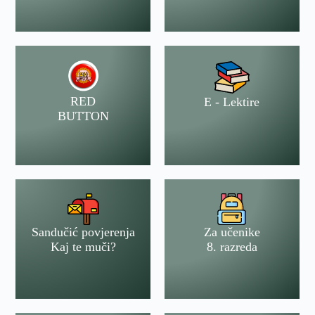
RED
E - Lektire
BUTTON
Sandučić povjerenja
Za učenike
Kaj te muči?
8. razreda