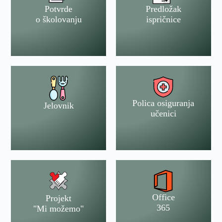
Potvrde
Predložak
o školovanju
ispričnice
Polica osiguranja
Jelovnik
učenici
Office
Projekt
365
"Mi možemo"