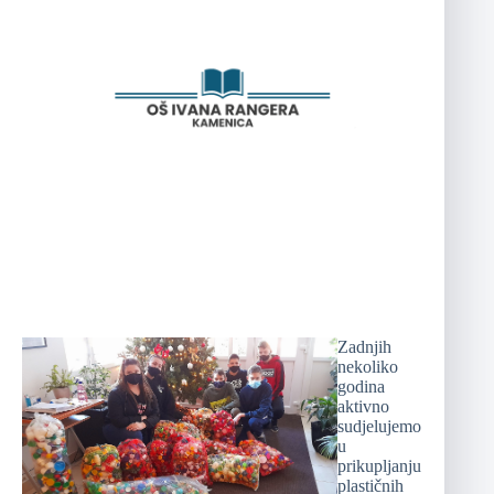
Zadnjih
nekoliko
godina
aktivno
sudjelujemo
u
prikupljanju
plastičnih