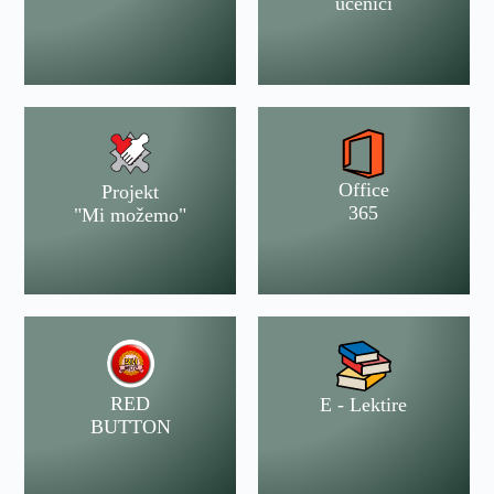
učenici
Office
Projekt
365
"Mi možemo"
RED
E - Lektire
BUTTON