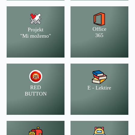
Office
Projekt
365
"Mi možemo"
RED
E - Lektire
BUTTON