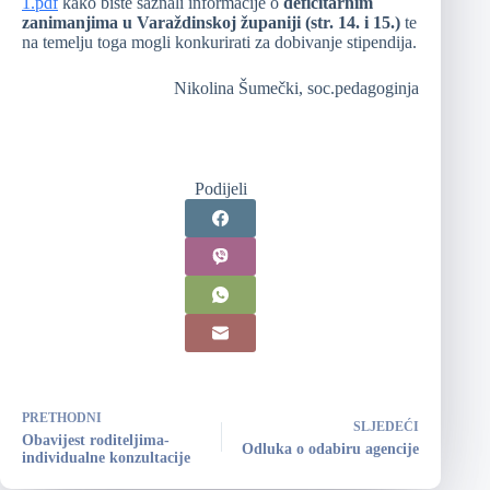
1.pdf
kako biste saznali informacije o
deficitarnim
zanimanjima u Varaždinskoj županiji (str. 14. i 15.)
te
na temelju toga mogli konkurirati za dobivanje stipendija.
Nikolina Šumečki, soc.pedagoginja
Podijeli
PRETHODNI
SLJEDEĆI
Obavijest roditeljima-
Odluka o odabiru agencije
individualne konzultacije