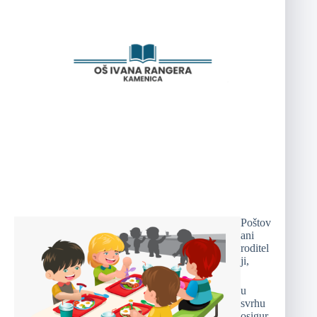
Poštov
ani
roditel
ji,
u
svrhu
osigur