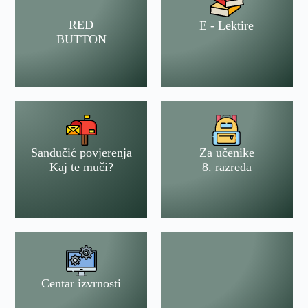
RED
E - Lektire
BUTTON
Sandučić povjerenja
Za učenike
Kaj te muči?
8. razreda
Centar izvrnosti