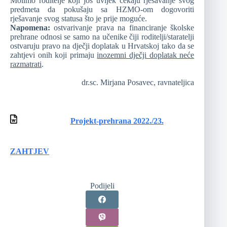
Molimo roditelje koji još uvijek čekaju rješavanje svog
predmeta da pokušaju sa HZMO-om dogovoriti
rješavanje svog statusa što je prije moguće.
Napomena:
ostvarivanje prava na financiranje školske
prehrane odnosi se samo na učenike čiji roditelji/staratelji
ostvaruju pravo na dječji doplatak u Hrvatskoj tako da se
zahtjevi onih koji primaju
inozemni dječji doplatak neće
razmatrati
.
dr.sc. Mirjana Posavec, ravnateljica
Projekt-prehrana 2022./23.
ZAHTJEV
Podijeli