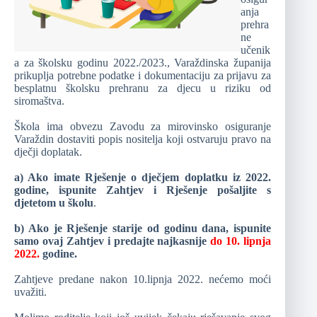
anja
prehra
ne
učenik
a za školsku godinu 2022./2023., Varaždinska županija
prikuplja potrebne podatke i dokumentaciju za prijavu za
besplatnu školsku prehranu za djecu u riziku od
siromaštva.
Škola ima obvezu Zavodu za mirovinsko osiguranje
Varaždin dostaviti popis nositelja koji ostvaruju pravo na
dječji doplatak.
a) Ako imate Rješenje o dječjem doplatku iz 2022.
godine, ispunite Zahtjev i Rješenje pošaljite s
djetetom u školu
.
b) Ako je Rješenje starije od godinu dana, ispunite
samo ovaj Zahtjev i predajte najkasnije
do 10. lipnja
2022.
godine.
Zahtjeve predane nakon 10.lipnja 2022. nećemo moći
uvažiti.