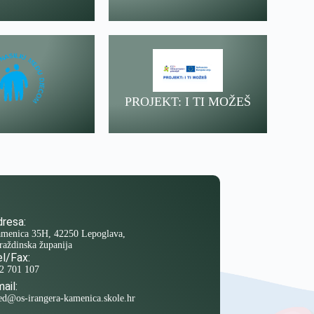
PROJEKT: I TI MOŽEŠ
resa:
menica 35H, 42250 Lepoglava,
raždinska županija
l/Fax:
2 701 107
ail:
ed@os-irangera-kamenica.skole.hr