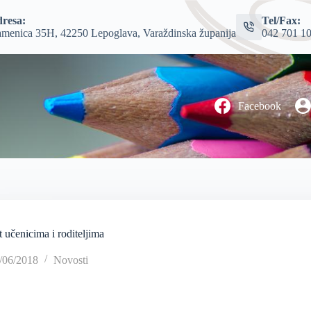
resa:
Tel/Fax:
menica 35H, 42250 Lepoglava, Varaždinska županija
042 701 1
Facebook
 učenicima i roditeljima
/06/2018
Novosti