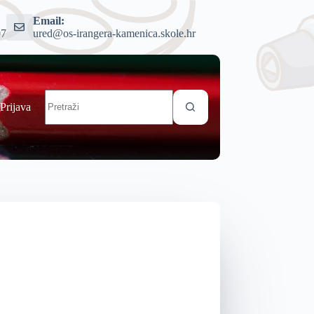
Email:
07
ured@os-irangera-kamenica.skole.hr
Prijava