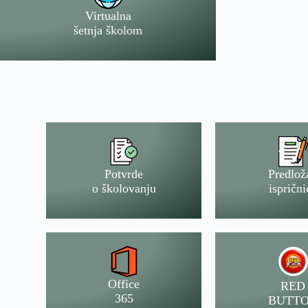
Virtualna
šetnja školom
Potvrde
Predlož
o školovanju
isprični
Office
RED
365
BUTT