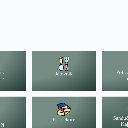
ak
Polic
Jelovnik
ce
Sanduč
E - Lektire
Kaj
ON