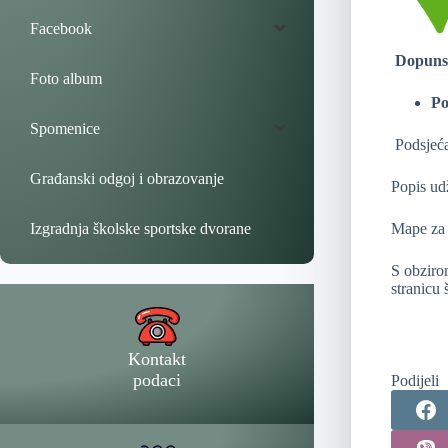
Facebook
Dopuns
Foto album
Po
Spomenice
Podsjeća
Građanski odgoj i obrazovanje
Popis ud
Izgradnja školske sportske dvorane
Mape za 
S obziro
stranicu 
Kontakt
podaci
Podijeli