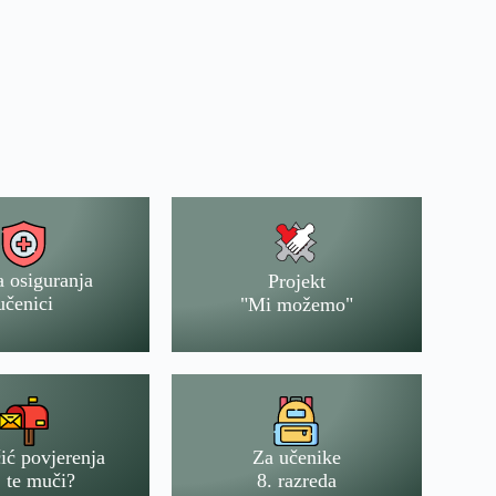
a osiguranja
Projekt
učenici
"Mi možemo"
ić povjerenja
Za učenike
 te muči?
8. razreda