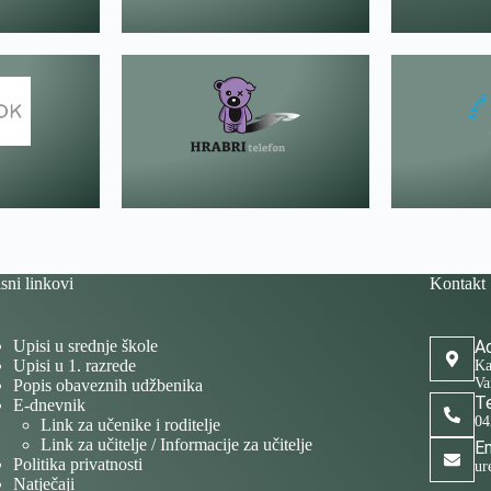
sni linkovi
Kontakt
Upisi u srednje škole
Ad
Upisi u 1. razrede
Ka
Va
Popis obaveznih udžbenika
Te
E-dnevnik
04
Link za učenike i roditelje
Link za učitelje / Informacije za učitelje
Em
Politika privatnosti
ur
Natječaji