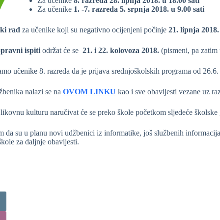
Za učenike
8. razreda 28. lipnja 2018. u 18.00 sati
Za učenike
1. -7. razreda 5. srpnja 2018. u 9.00 sati
ki rad
za učenike koji su negativno ocijenjeni počinje
21. lipnja 2018. 
pravni ispiti
održat će se
21. i 22. kolovoza 2018.
(pismeni, pa zatim
mo učenike 8. razreda da je prijava srednjoškolskih programa od 26.6.
žbenika nalazi se na
OVOM LINKU
kao i sve obavijesti vezane uz 
likovnu kulturu naručivat će se preko škole početkom sljedeće školske
m da su u planu novi udžbenici iz informatike, još službenih informaci
škole za daljnje obavijesti.