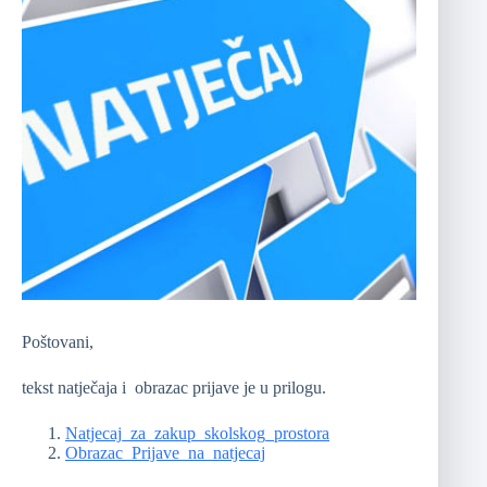
Poštovani,
tekst natječaja i obrazac prijave je u prilogu.
Natjecaj_za_zakup_skolskog_prostora
Obrazac_Prijave_na_natjecaj