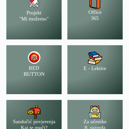
Office
Projekt
365
"Mi možemo"
RED
E - Lektire
BUTTON
Sandučić povjerenja
Za učenike
Kaj te muči?
8. razreda