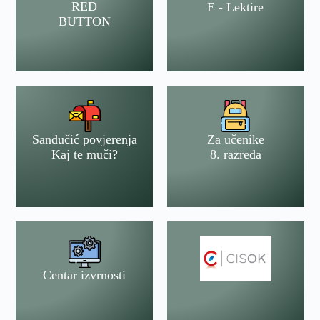
RED
E - Lektire
BUTTON
Sandučić povjerenja
Za učenike
Kaj te muči?
8. razreda
Centar izvrnosti