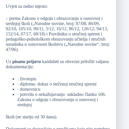
Uvjeti za radno mjesto:
– prema Zakonu o odgoju i obrazovanju u osnovnoj i
srednjoj školi („Narodne novine, broj: 87/08, 86/09,
92/10, 105/10, 90/11, 5/12, 16/12, 86/12, 126/12, 94/13,
152/14, 07/17, 68/18) i Pravilniku o stručnoj spremi i
pedagoško-psihološkom obrazovanju učitelja i stručnih
suradnika u osnovnom školstvu („Narodne novine“, broj:
47/96).
Uz
pisanu prijavu
kandidati su obvezni priložiti valjanu
dokumentaciju:
· životopis
· diplomu- dokaz o stečenoj stručnoj spremi
· domovnicu
· potvrdu o nekažnjavanju sukladno članku 106.
Zakona o odgoju i obrazovanju u osnovnoj i
srednjoj
školi (ne stariju od 30 dana).
Dokumenti se dostavljaju u preslikama koje nije potrebno