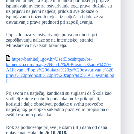
njihovih obitelji, a koji/e u trenutku podnošenja prijave
ispunjavaju uvjete za ostvarivanje toga prava, dužni/e su
uz prijavu na javni natječaj priložiti sve dokaze o
ispunjavanju traženih uvjeta iz natječaja i dokaze za
ostvarivanje prava prednosti pri zapošljavanju.
Popis dokaza za ostvarivanje prava prednosti pri
zapošljavanju nalaze se na internetskoj stranici
Ministarstva hrvatskih branitelja:
https://branitelji.gov.hr/UserDocshttps://os-
kamenica.com/images/NG/12%20Prosinac/Zapo%C5%
A1ljavanje/Popis%20dokaza%20za%20ostvarivanje%20
prava%20prednosti%20pri%20zapo%C5%A1ljavanju.pd
f
Prijavom na natječaj, kandidati su suglasni da Škola kao
voditelj zbirke osobnih podataka može prikupljati,
koristiti i dalje obrađivati podatke u svrhu provedbe
natječajnog postupka sukladno pozitivnim propisima o
zaštiti osobnih podataka.
Rok za podnošenje prijave je osam ( 8 ) dana od dana
objave natječaja, d
o 26
.10.2018.