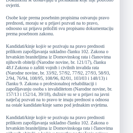
ovjeriti.
Osobe koje prema posebnim propisima ostvaruju pravo
prednosti, moraju se u prijavi pozvati na to pravo,
odnosno uz prijavu priložiti svu propisanu dokumentaciju
prema posebnom zakonu.
Kandidati/kinje koji/e se pozivaju na pravo prednosti
prilikom zapošljavanja sukladno članku 102. Zakona o
hrvatskim braniteljima iz Domovinskog rata i članovima
njihovih obitelji (Narodne novine, br. 121/17), članku
48.f Zakona o zaštiti vojnih i civilnih invalida rata
(Narodne novine, br. 33/92, 57/92, 77/92, 27/93, 58/93,
2/94, 76/94, 108/95, 108/96, 82/01, 103/03 i 148/13) i
članku 9. Zakona o profesionalnoj rehabilitaciji i
zapošljavanju osoba s invaliditetom (Narodne novine, br.
157/13 i 152/14, 39/18), dužni/e su se u prijavi na javni
natječaj pozvati na to pravo te imaju prednost u odnosu
na ostale kandidate/kinje samo pod jednakim uvjetima.
Kandidati/kinje koji/e se pozivaju na pravo prednosti
prilikom zapošljavanja sukladno članku 102. Zakona o
hrvatskim braniteljima iz Domovinskoga rata i članovima