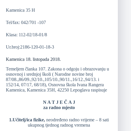
Kamenica 35 H
Tel/fax: 042/701 -107
Klasa: 112-02/18-01/8
Ur.broj:2186-120-01-18-3
Kamenica 18. listopada 2018.
Temeljem članka 107. Zakona o odgoju i obrazovanju u
osnovnoj i srednjoj školi ( Narodne novine broj
87/08.,86/09.,92/10.,105/10.,90/11.,16/12.,94/13. i
152/14, 07/17, 68/18), Osnovna škola Ivana Rangera
Kamenica, Kamenica 35H, 42250 Lepoglava raspisuje
N A T J E Č A J
za radno mjesto
1.Učitelj/ica fizike,
neodređeno radno vrijeme – 8 sati
ukupnog tjednog radnog vremena