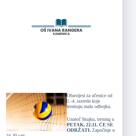
Obavijest za učenice od
1.-4. razreda koje
treniraju malu odbojku.
Unatoč štrajku, trening u
PETAK, 22.11. ĆE SE
ODRŽATI.
Započinje u
16.30 sati.