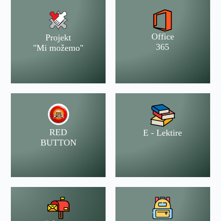
Office
Projekt
365
"Mi možemo"
RED
E - Lektire
BUTTON