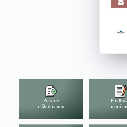
Potvrde
Predlož
o školovanju
isprični