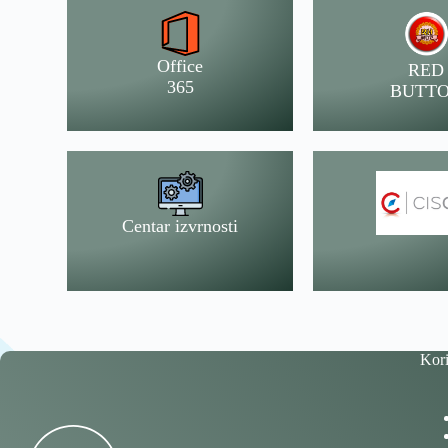
Office
RED
365
BUTT
Centar izvrnosti
Kori