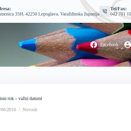
resa:
Tel/Fax:
menica 35H, 42250 Lepoglava, Varaždinska županija
042 701 1
Facebook
isni rok – važni datumi
/06/2016
Novosti