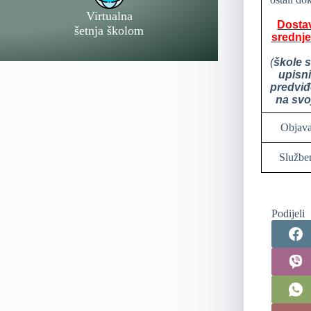
Virtualna
Dostav
šetnja školom
srednje
(
škole 
upisn
predviđe
na svo
Objava
Služben
Podijeli