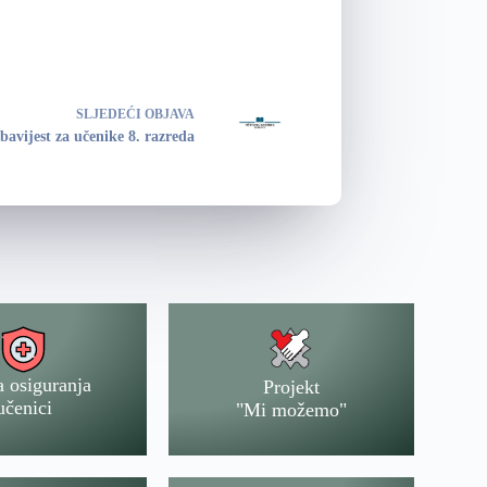
SLJEDEĆI
OBJAVA
bavijest za učenike 8. razreda
a osiguranja
Projekt
učenici
"Mi možemo"