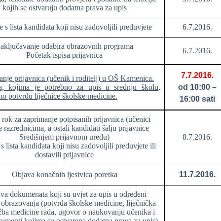
kojih se ostvaruju dodatna prava za upis
e s lista kandidata koji nisu zadovoljili preduvjete
6.7.2016.
aključavanje odabira obrazovnih programa
6.7.2016.
Početak ispisa prijavnica
7.7.2016.
anje prijavnica (učenik i roditelj) u OŠ Kamenica.
a, kojima je potrebno za upis u srednju školu,
od 10:00 –
mo potvrdu liječnice školske medicine.
16:00 sati
 rok za zaprimanje potpisanih prijavnica (učenici
 razrednicima, a ostali kandidati šalju prijavnice
Središnjem prijavnom uredu)
8.7.2016.
s lista kandidata koji nisu zadovoljili preduvjete ili
dostavili prijavnice
Objava konačnih ljestvica poretka
11.7.2016.
va dokumenata koji su uvjet za upis u određeni
obrazovanja (potvrda školske medicine, liječnička
žba medicine rada, ugovor o naukovanju učenika i
kumenti kojima su ostvarena dodatna prava za upis)