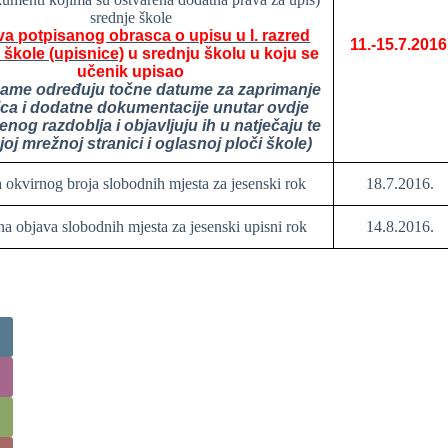
srednje škole
a potpisanog obrasca o upisu u I. razred
11.-15.7.2016
 škole (upisnice)
u srednju školu u koju se
učenik upisao
same određuju točne datume za zaprimanje
ica i dodatne dokumentacije unutar ovdje
nog razdoblja i objavljuju ih u natječaju te
joj mrežnoj stranici i oglasnoj ploči škole)
 okvirnog broja slobodnih mjesta za jesenski rok
18.7.2016.
a objava slobodnih mjesta za jesenski upisni rok
14.8.2016.