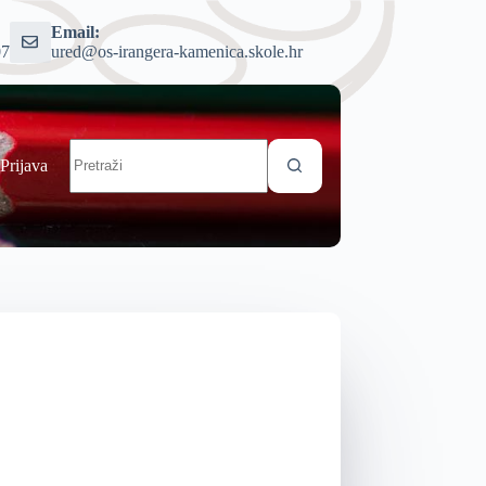
Email:
07
ured@os-irangera-kamenica.skole.hr
Prijava