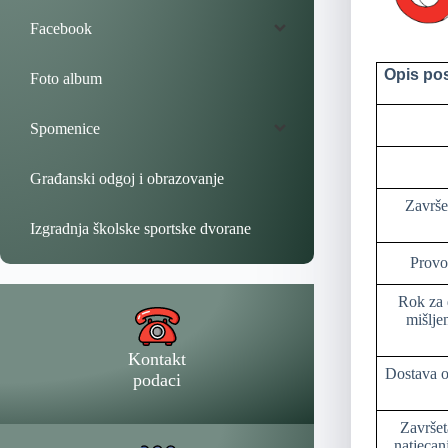
Facebook
Opis po
Foto album
Spomenice
Građanski odgoj i obrazovanje
Završe
Izgradnja školske sportske dvorane
Provođ
Rok za 
mišlje
Kontakt
Dostava o
podaci
Završet
natjecan