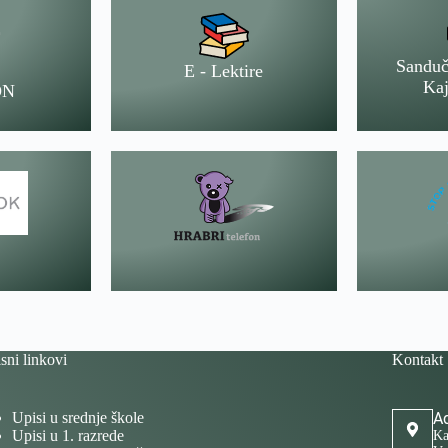
Sanduč
E - Lektire
Kaj
ON
sni linkovi
Kontakt
Upisi u srednje škole
Ad
Upisi u 1. razrede
Ka