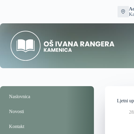
Ad
Ka
Naslovnica
Ljetni up
Novosti
28
Kontakt