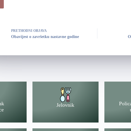
PRETHODNI
OBJAVA
Obavijest o završetku nastavne godine
O
ak
Polic
Jelovnik
ce