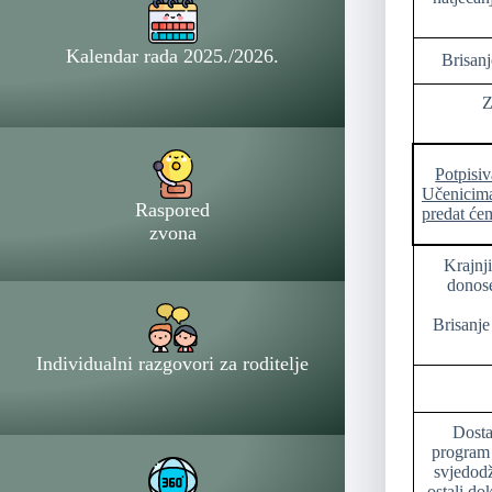
Kalendar rada 2025./2026.
Brisanj
Z
Potpisiv
Učenicim
Raspored
predat će
zvona
Krajnji
donose
Brisanje 
Individualni razgovori za roditelje
Dosta
program 
svjedod
ostali do