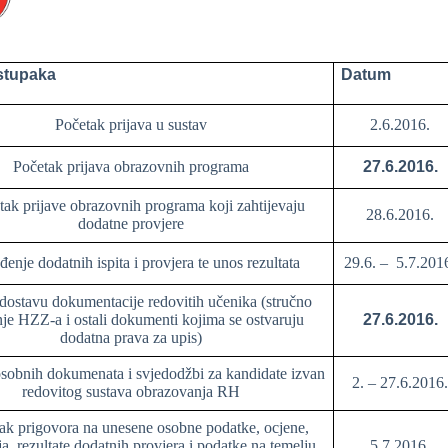
stupaka
Datum
Početak prijava u sustav
2.6.2016.
Početak prijava obrazovnih programa
27.6.2016.
tak prijave obrazovnih programa koji zahtijevaju
28.6.2016.
dodatne provjere
enje dodatnih ispita i provjera te unos rezultata
29.6. – 5.7.201
dostavu dokumentacije redovitih učenika (stručno
nje HZZ-a i ostali dokumenti kojima se ostvaruju
27.6.2016.
dodatna prava za upis)
sobnih dokumenata i svjedodžbi za kandidate izvan
2. – 27.6.2016
redovitog sustava obrazovanja RH
ak prigovora na unesene osobne podatke, ocjene,
ja, rezultate dodatnih provjera i podatke na temelju
5.7.2016.