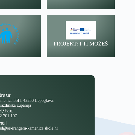
PROJEKT: I TI MOŽEŠ
resa:
menica 35H, 42250 Lepoglava,
raždinska županija
l/Fax:
2 701 107
ail:
ed@os-irangera-kamenica.skole.hr