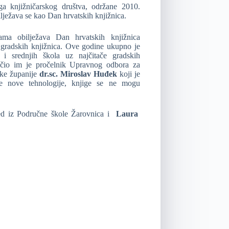
a knjižničarskog društva, održane 2010.
lježava se kao Dan hrvatskih knjižnica.
ama obilježava Dan hrvatskih knjižnica
i gradskih knjižnica. Ove godine ukupno je
i srednjih škola uz najčitače gradskih
učio im je pročelnik Upravnog odbora za
ske županije
dr.sc. Miroslav Huđek
koji je
e nove tehnologije, knjige se ne mogu
red iz Područne škole Žarovnica i
Laura