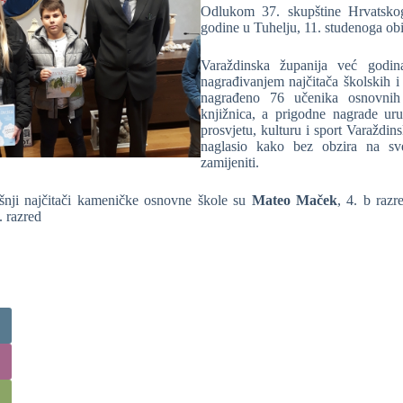
Odlukom 37. skupštine Hrvatskog
godine u Tuhelju, 11. studenoga obi
Varaždinska županija već godin
nagrađivanjem najčitača školskih 
nagrađeno 76 učenika osnovnih 
knjižnica, a prigodne nagrade ur
prosvjetu, kulturu i sport Varaždin
naglasio kako bez obzira na sv
zamijeniti.
nji najčitači kameničke osnovne škole su
Mateo Maček
, 4. b raz
. razred