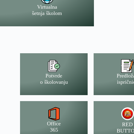
Virtualna
šetnja školom
Potvrde
Predlož
o školovanju
isprični
Office
RED
365
BUTT