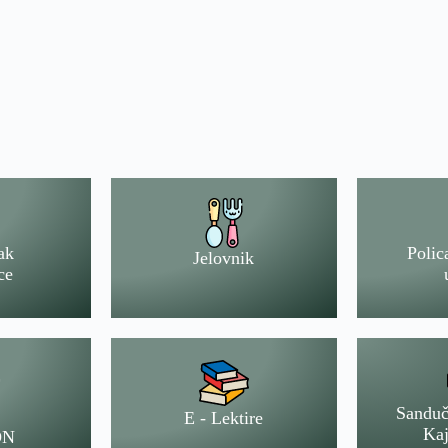
ak
Polic
Jelovnik
ce
Sanduč
E - Lektire
Kaj
ON