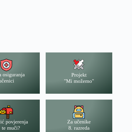
a osiguranja
Projekt
učenici
"Mi možemo"
ić povjerenja
Za učenike
 te muči?
8. razreda