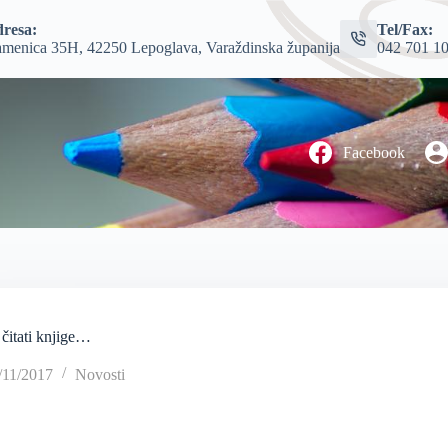
resa:
Tel/Fax:
menica 35H, 42250 Lepoglava, Varaždinska županija
042 701 1
Facebook
 čitati knjige…
/11/2017
Novosti