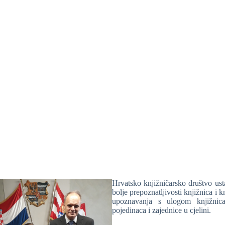
Hrvatsko knjižničarsko društvo ust
bolje prepoznatljivosti knjižnica i kn
upoznavanja s ulogom knjižnica
pojedinaca i zajednice u cjelini.