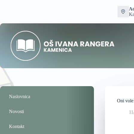
Ad
Ka
Naslovnica
Oni vole
Novosti
11
Kontakt