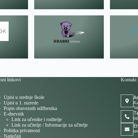
sni linkovi
Kontakt
Upisi u srednje škole
Ad
Upisi u 1. razrede
Ka
Va
Popis obaveznih udžbenika
Te
E-dnevnik
04
Link za učenike i roditelje
Link za učitelje / Informacije za učitelje
Em
Politika privatnosti
ur
Natječaji