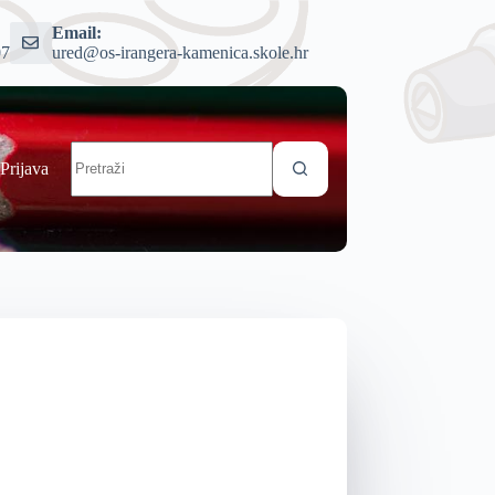
Email:
07
ured@os-irangera-kamenica.skole.hr
Prijava