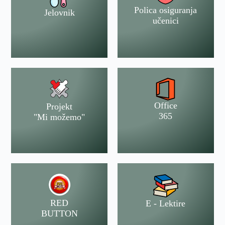
Polica osiguranja
Jelovnik
učenici
Office
Projekt
365
"Mi možemo"
RED
E - Lektire
BUTTON