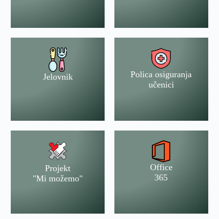
Polica osiguranja
Jelovnik
učenici
Office
Projekt
365
"Mi možemo"