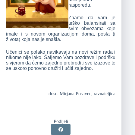
rasporedu.
Znamo da vam je
teško balansirati sa
svim obvezama koje
imate i s novom organizacijom doma, posla (i
života) koja nas je snašla.
Učenici se polako navikavaju na novi režim rada i
nikome nije lako. Šaljemo Vam pozdrave i podršku
s vjerom da ćemo zajedno prebroditi sve izazove te
se uskoro ponovno družiti i učiti zajedno.
dr.sc. Mirjana Posavec, ravnateljica
Podijeli