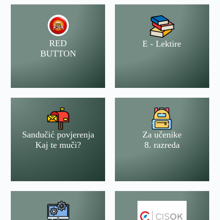
RED
E - Lektire
BUTTON
Sandučić povjerenja
Za učenike
Kaj te muči?
8. razreda