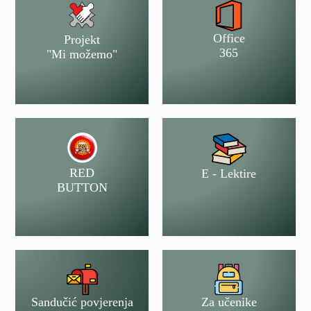
Office
Projekt
365
"Mi možemo"
RED
E - Lektire
BUTTON
Sandučić povjerenja
Za učenike