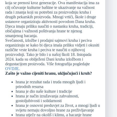
koja se prenosi kroz generacije. Ova manifestacija ima za
cilj očuvanje kulturne baštine te ukazivanje na važnost
rada i znanja koji su potrebni za proizvodnju kruha i
drugih pekarskih proizvoda. Mnogi vrtići, škole i druge
ustanove organiziraju aktivnosti povodom Dana kruha.
Djeca imaju priliku naučiti o nastanku kruha, tradiciji,
običajima i važnosti poštivanja hrane te njenog
smanjenog bacanja.
Svečanosti, izložbe i prodajni sajmovi kruha i peciva
organiziraju se kako bi djeca imala priliku vidjeti i okusiti
različite vrste kruha i peciva te naučiti o njihovoj
proizvodnji. Tako je bilo i u našoj školi 18. listopada
2024. kada su obilježeni Dani kruha izložbom i
degustacijom proizvoda. Više fotografija pogledajte
OVDJE.
Zašto je važno cijeniti hranu, uključujući i kruh?
hrana je rezultat rada i truda mnogih ljudi i
prirodnih resursa
hrana je dio naše kulture i tradicije
hrana je način izražavanja zahvalnosti,
gostoljubivosti i solidarnosti
hrana je osnovni preduvjet za život, a mnogi ljudi u
svijetu nemaju dovoljno hrane za preživljavanje
hrana utječe na okoliš i klimu, a bacanje hrane