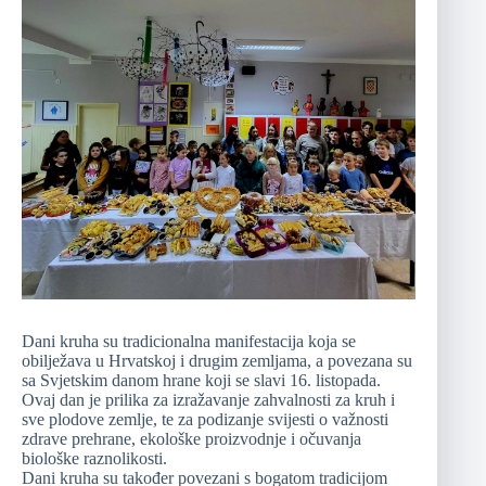
Dani kruha su tradicionalna manifestacija koja se
obilježava u Hrvatskoj i drugim zemljama, a povezana su
sa Svjetskim danom hrane koji se slavi 16. listopada.
Ovaj dan je prilika za izražavanje zahvalnosti za kruh i
sve plodove zemlje, te za podizanje svijesti o važnosti
zdrave prehrane, ekološke proizvodnje i očuvanja
biološke raznolikosti.
Dani kruha su također povezani s bogatom tradicijom