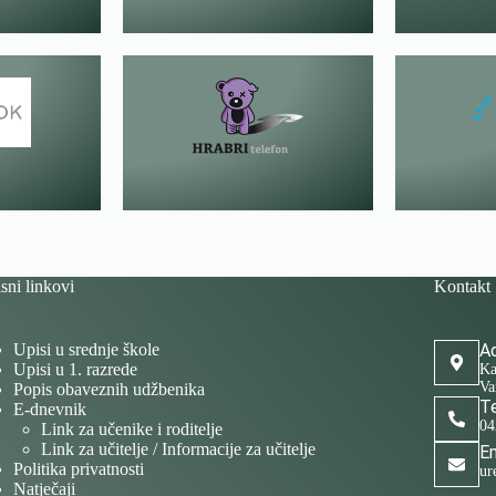
sni linkovi
Kontakt
Upisi u srednje škole
Ad
Upisi u 1. razrede
Ka
Va
Popis obaveznih udžbenika
Te
E-dnevnik
04
Link za učenike i roditelje
Link za učitelje / Informacije za učitelje
Em
Politika privatnosti
ur
Natječaji