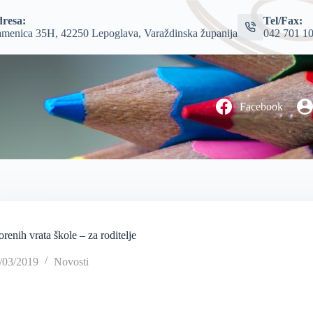
resa:
Tel/Fax:
menica 35H, 42250 Lepoglava, Varaždinska županija
042 701 1
Facebook
renih vrata škole – za roditelje
/03/2019
Novosti