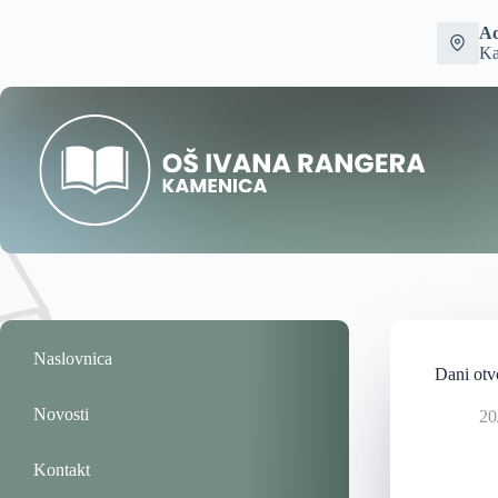
Ad
Ka
Naslovnica
Dani otvo
Novosti
20
Kontakt