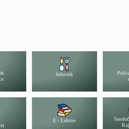
ak
Polic
Jelovnik
ce
Sanduč
E - Lektire
Kaj
ON