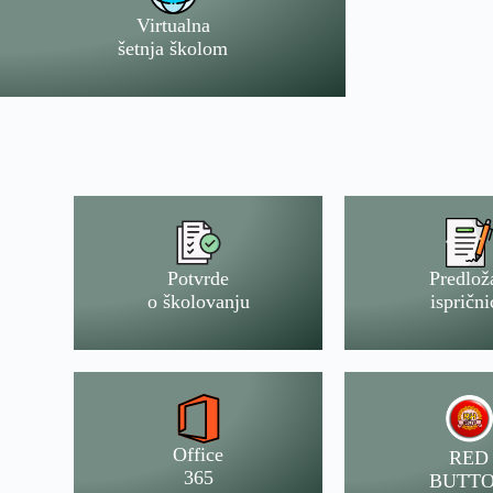
Virtualna
šetnja školom
Potvrde
Predlož
o školovanju
isprični
Office
RED
365
BUTT