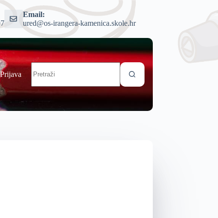
Email:
07
ured@os-irangera-kamenica.skole.hr
Prijava