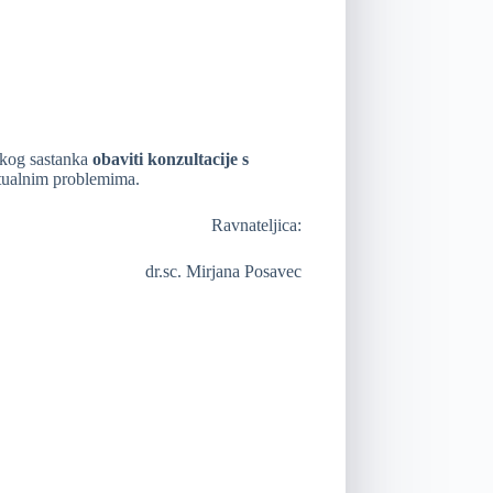
jskog sastanka
obaviti konzultacije
s
ntualnim problemima.
Ravnateljica:
dr.sc. Mirjana Posavec