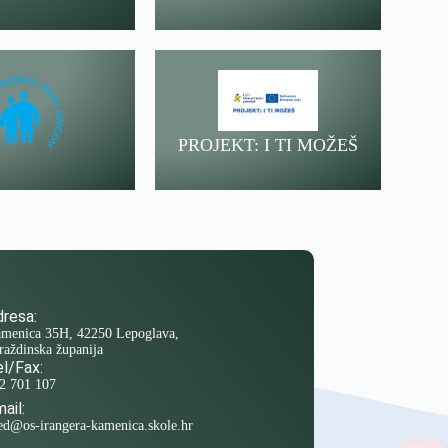
PROJEKT: I TI MOŽEŠ
resa:
menica 35H, 42250 Lepoglava,
raždinska županija
l/Fax:
2 701 107
ail:
ed@os-irangera-kamenica.skole.hr