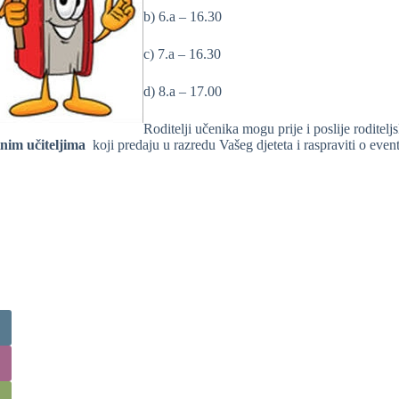
b) 6.a – 16.30
c) 7.a – 16.30
d) 8.a – 17.00
Roditelji učenika mogu prije i poslije roditel
nim učiteljima
koji predaju u razredu Vašeg djeteta i raspraviti o eve