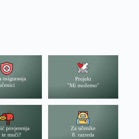
a osiguranja
Projekt
učenici
"Mi možemo"
ić povjerenja
Za učenike
 te muči?
8. razreda