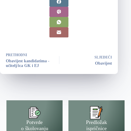
PRETHODNI
SLJEDEĆI
Obavijest kandidatima -
Obavijest
učitelj/ica GK i EJ
Potvrde
Predložak
o školovanju
ispričnice