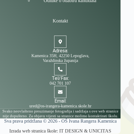
Odluke o odabiru kandidata
Kontakt
Adresa:
Kamenica 35H, 42250 Lepoglava,
Varaždinska županija
Tel/Fax:
042 701 107
Email:
ured@os-irangera-kamenica.skole.hr
Svako neovlašteno preuzimanje fotografija i sadržaja s ove web stranice
nije dopušteno. Za objavu vijesti sa stranice molimo kontaktirati školu.
Sva prava pridržana © 2026 -
OŠ Ivana Rangera Kamenica
Izrada web stranica škole:
IT DESIGN
&
UNICITAS