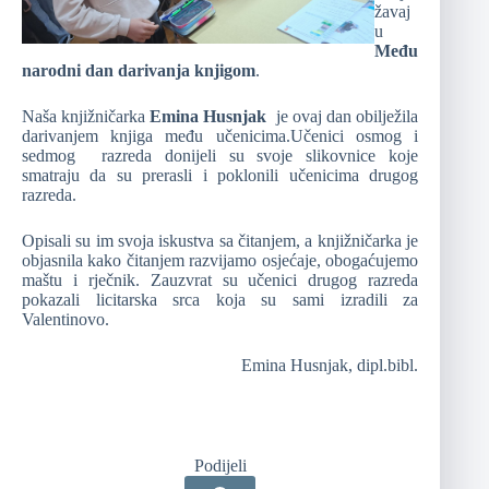
žavaj
u
Među
narodni dan darivanja knjigom
.
Naša knjižničarka
Emina Husnjak
je ovaj dan obilježila
darivanjem knjiga među učenicima.Učenici osmog i
sedmog razreda donijeli su svoje slikovnice koje
smatraju da su prerasli i poklonili učenicima drugog
razreda.
Opisali su im svoja iskustva sa čitanjem, a knjižničarka je
objasnila kako čitanjem razvijamo osjećaje, obogaćujemo
maštu i rječnik. Zauzvrat su učenici drugog razreda
pokazali licitarska srca koja su sami
izradili za
Valentinovo.
Emina Husnjak, dipl.bibl.
Podijeli