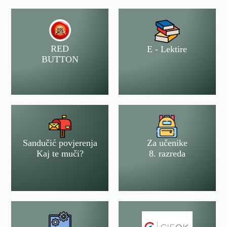
RED
E - Lektire
BUTTON
Sandučić povjerenja
Za učenike
Kaj te muči?
8. razreda