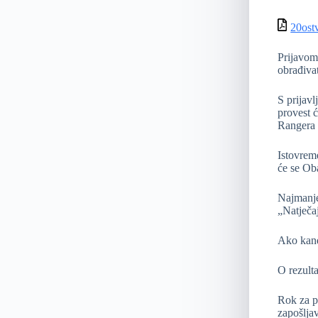
20ost
Prijavom 
obrađiva
S prijavl
provest ć
Rangera
Istovreme
će se Oba
Najmanje 
„Natječaj
Ako kandi
O rezulta
Rok za p
zapošlja