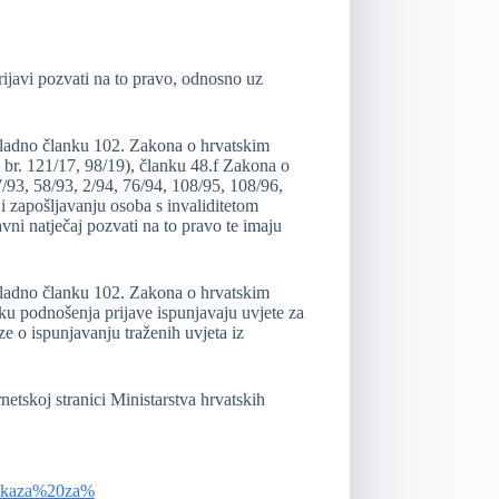
ijavi pozvati na to pravo, odnosno uz
ukladno članku 102. Zakona o hrvatskim
 br. 121/17, 98/19), članku 48.f Zakona o
27/93, 58/93, 2/94, 76/94, 108/95, 108/96,
 i zapošljavanju osoba s invaliditetom
avni natječaj pozvati na to pravo te imaju
ukladno članku 102. Zakona o hrvatskim
tku podnošenja prijave ispunjavaju uvjete za
ze o ispunjavanju traženih uvjeta iz
netskoj stranici Ministarstva hrvatskih
okaza%20za%