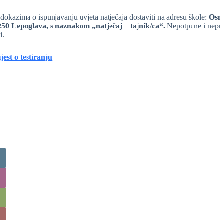
 dokazima o ispunjavanju uvjeta natječaja dostaviti na adresu škole:
Osn
50 Lepoglava, s naznakom „natječaj – tajnik/ca“.
Nepotpune i nepr
i.
jest o testiranju