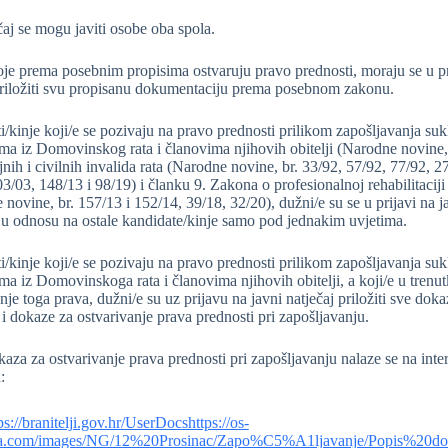
aj se mogu javiti osobe oba spola.
je prema posebnim propisima ostvaruju pravo prednosti, moraju se u pr
priložiti svu propisanu dokumentaciju prema posebnom zakonu.
i/kinje koji/e se pozivaju na pravo prednosti prilikom zapošljavanja s
jima iz Domovinskog rata i članovima njihovih obitelji (Narodne novine,
ojnih i civilnih invalida rata (Narodne novine, br. 33/92, 57/92, 77/92, 
3/03, 148/13 i 98/19) i članku 9. Zakona o profesionalnoj rehabilitaciji
novine, br. 157/13 i 152/14, 39/18, 32/20), dužni/e su se u prijavi na j
 u odnosu na ostale kandidate/kinje samo pod jednakim uvjetima.
i/kinje koji/e se pozivaju na pravo prednosti prilikom zapošljavanja s
ima iz Domovinskoga rata i članovima njihovih obitelji, a koji/e u trenu
nje toga prava, dužni/e su uz prijavu na javni natječaj priložiti sve doka
 i dokaze za ostvarivanje prava prednosti pri zapošljavanju.
aza za ostvarivanje prava prednosti pri zapošljavanju nalaze se na inter
:
ps://branitelji.gov.hr/UserDocshttps://os-
a.com/images/NG/12%20Prosinac/Zapo%C5%A1ljavanje/Popis%20d