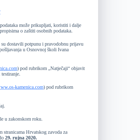
f
odataka može prikupljati, koristiti i dalje
ropisima o zaštiti osobnih podataka.
i su dostavili potpunu i pravodobnu prijavu
zapošljavanja u Osnovnoj školi Ivana
nica.com
) pod rubrikom „Natječaji“ objavit
testiranje.
/www.os-kamenica.com
) pod rubrikom
aj.
kole u zakonskom roku.
im stranicama Hrvatskog zavoda za
 do
29. rujna 2020.