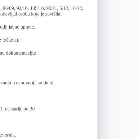
86/09, 92/10, 105/10, 90/11, 5/12, 16/12,
bavljati osoba koja je završila:
 studij javne uprave,
z točke a).
janu dokumentaciju:
anju u osnovnoj i srednjoj
, ne starije od 30
izvornik.