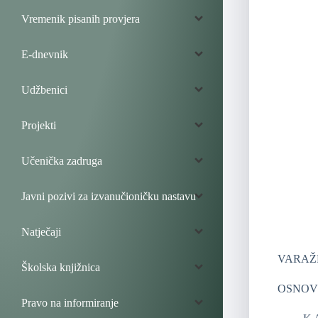
Vremenik pisanih provjera
E-dnevnik
Udžbenici
Projekti
Učenička zadruga
Javni pozivi za izvanučioničku nastavu
Natječaji
VARAŽ
Školska knjižnica
OSNOV
Pravo na informiranje