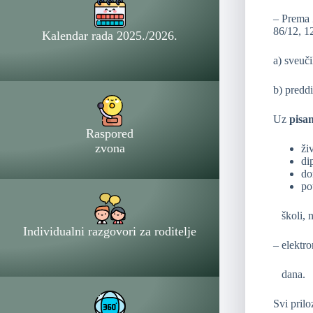
– Prema 
86/12, 12
Kalendar rada 2025./2026.
a) sveuči
b) preddi
Uz
pisa
Raspored
zvona
ži
di
do
po
školi, n
Individualni razgovori za roditelje
– elektr
dana.
Svi prilo