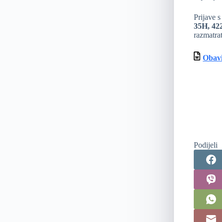
Prijave s
35H, 422
razmatrat
Obavi
Podijeli