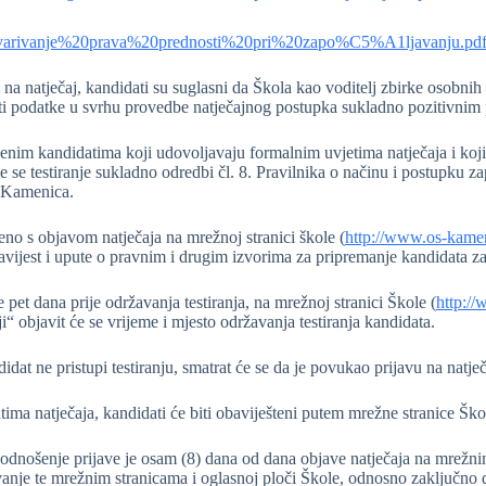
varivanje%20prava%20prednosti%20pri%20zapo%C5%A1ljavanju.pd
na natječaj, kandidati su suglasni da Škola kao voditelj zbirke osobnih p
ti podatke u svrhu provedbe natječajnog postupka sukladno pozitivnim p
jenim kandidatima koji udovoljavaju formalnim uvjetima natječaja i koj
e se testiranje sukladno odredbi čl. 8. Pravilnika o načinu i postupku 
 Kamenica.
no s objavom natječaja na mrežnoj stranici škole (
http://www.os-kame
vijest i upute o pravnim i drugim izvorima za pripremanje kandidata za 
pet dana prije održavanja testiranja, na mrežnoj stranici Škole (
http:/
i“ objavit će se vrijeme i mjesto održavanja testiranja kandidata.
dat ne pristupi testiranju, smatrat će se da je povukao prijavu na natječ
tima natječaja, kandidati će biti obaviješteni putem mrežne stranice Š
odnošenje prijave je osam (8) dana od dana objave natječaja na mrežn
vanje te mrežnim stranicama i oglasnoj ploči Škole, odnosno zaključno