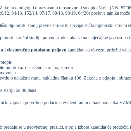
Zakonu o odgoju i obrazovanju u osnovnoj i srednjoj školi (NN 87/08, 
6/12, 94/13, 152/14, 07/17, 68/18, 98/19, 64/20) poslove tajnika može o
lišni diplomski studij pravne struke ili specijalistički diplomski stručni
plomski stručni studij upravne struke, ako se na natječaj ne javi osoba i
nu i vlastoručno potpisanu prijavu
kandidati su obvezni priložiti val
votopis
plomu- dokaz o stečenoj stručnoj spremi
movnicu
tvrdu o nekažnjavanju sukladno članku 106. Zakona o odgoju i obrazov
e stariju od 30 dana
onički zapis ili potvrdu o podacima evidentiranim u bazi podataka HZMO
zi predaju se u neovjerenoj preslici, a prije izbora kandidat će predočiti 