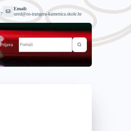
Email:
07
ured@os-irangera-kamenica.skole.hr
Prijava