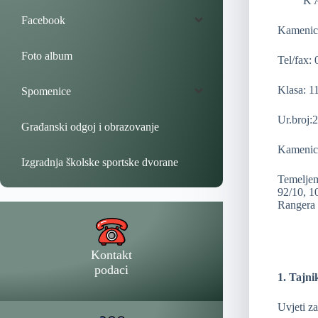
K A M
Facebook
Kamenic
Foto album
Tel/fax:
Klasa: 1
Spomenice
Ur.broj:
Građanski odgoj i obrazovanje
Kamenica
Izgradnja školske sportske dvorane
Temeljem
92/10, 1
Rangera 
Kontakt
podaci
1. Tajni
Uvjeti za