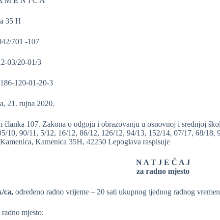
 E N I C A
a 35 H
 042/701 -107
12-03/20-01/3
2186-120-01-20-3
, 21. rujna 2020.
 članka 107. Zakona o odgoju i obrazovanju u osnovnoj i srednjoj škol
05/10, 90/11, 5/12, 16/12, 86/12, 126/12, 94/13, 152/14, 07/17, 68/18,
Kamenica, Kamenica 35H, 42250 Lepoglava raspisuje
N A T J E Č A J
za radno mjesto
k/ca,
određeno radno vrijeme – 20 sati ukupnog tjednog radnog vreme
 radno mjesto: