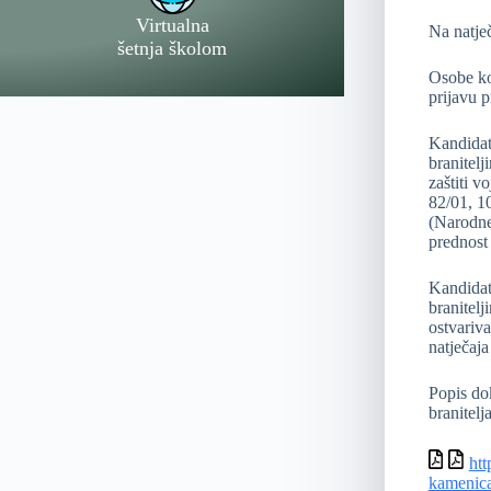
Virtualna
Na natječ
šetnja školom
Osobe ko
prijavu 
Kandidat
branitel
zaštiti v
82/01, 10
(Narodne 
prednost
Kandidat
branitelj
ostvariva
natječaja
Popis dok
branitelja
htt
kamenic